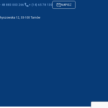
+ 48 883 003 266
+ (14) 65 78 130
NAPISZ
Chyszowska 12, 33-100 Tarnów