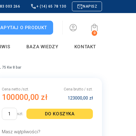
883 003 266
+ (14) 65 78 130
NAPISZ
ZAPYTAJ O PRODUKT
0
RWIS
BAZA WIEDZY
KONTAKT
 75 Kw 8 bar
Cena netto /szt.
Cena brutto / szt.
100000,00 zł
123000,00 zł
DO KOSZYKA
szt.
Masz wątpliwości?