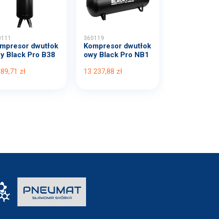
0111
360119
mpresor dwutłok
Kompresor dwutłok
y Black Pro B38
owy Black Pro NB1
B...
0 1...
389,71 zł
13 237,88 zł