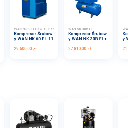
WAN NK 60 11 KW 10 Bar
WAN NK 30B FL
WAN
Kompresor Śrubow
Kompresor Śrubow
Ko
y WAN NK 60 FL 11
y WAN NK 30B FL+
y 
KW ...
OS ...
5,5
29 500,00 zł
27 810,00 zł
21