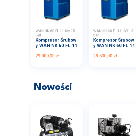
WAN NK 60 FL 11 Kw 15
WAN NK 60 FL 11 KW 13
Bar
Bar
Kompresor Śrubow
Kompresor Śrubow
y WAN NK 60 FL 11
y WAN NK 60 FL 11
Kw...
KW...
29 000,00 zł
28 500,00 zł
Nowości