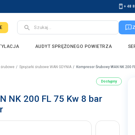
+ 48 
search
E
TYLACJA
AUDYT SPRĘŻONEGO POWIETRZA
SE
i śrubowe
Sprężarki śrubowe WAN GDYNIA
Kompresor Śrubowy WAN NK 200 FL
Dostępny
 NK 200 FL 75 Kw 8 bar
r