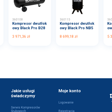
360108
360115
36
Kompresor dwutłok
Kompresor dwutłok
Ko
owy Black Pro B28
owy Black Pro NB5
ow
00B...
11...
00
3 971,36 zł
8 699,18 zł
5 
Jakie usługi
Moje konto
świadczymy
Logowanie
Serwis Kompresorów
Śrubowych
Rejestracja