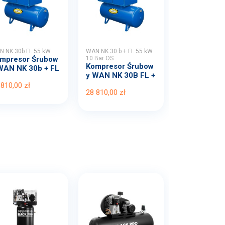
 NK 30b FL 55 kW
WAN NK 30 b + FL 55 kW
mpresor Śrubow
10 Bar OS
Kompresor Śrubow
WAN NK 30b + FL
y WAN NK 30B FL +
...
OS...
 810,00 zł
28 810,00 zł