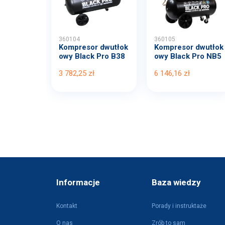
360104
360105
Kompresor dwutłok
Kompresor dwutłok
owy Black Pro B38
owy Black Pro NB5
00B...
11...
3 782,25 zł
6 146,16 zł
Informacje
Baza wiedzy
Kontakt
Porady i instruktaże
O nas
Zrób to sam