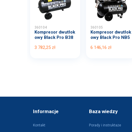
360104
360105
Kompresor dwutłok
Kompresor dwutłok
owy Black Pro B38
owy Black Pro NB5
00B...
11...
3 782,25 zł
6 146,16 zł
Informacje
Baza wiedzy
Kontakt
Porady i instruktaże