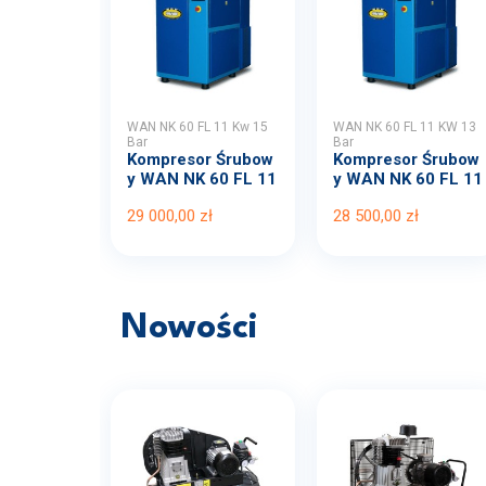
WAN NK 60 FL 11 Kw 15
WAN NK 60 FL 11 KW 13
Bar
Bar
Kompresor Śrubow
Kompresor Śrubow
y WAN NK 60 FL 11
y WAN NK 60 FL 11
Kw...
KW...
29 000,00 zł
28 500,00 zł
Nowości