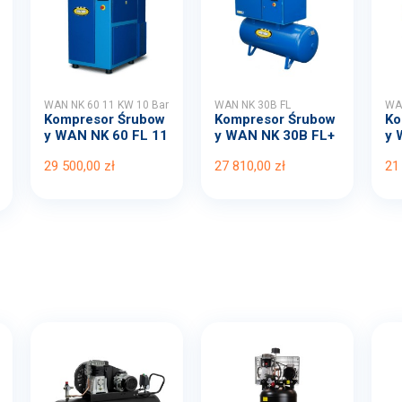
WAN NK 60 11 KW 10 Bar
WAN NK 30B FL
WAN
Kompresor Śrubow
Kompresor Śrubow
Ko
y WAN NK 60 FL 11
y WAN NK 30B FL+
y 
KW ...
OS ...
5,5
29 500,00 zł
27 810,00 zł
21