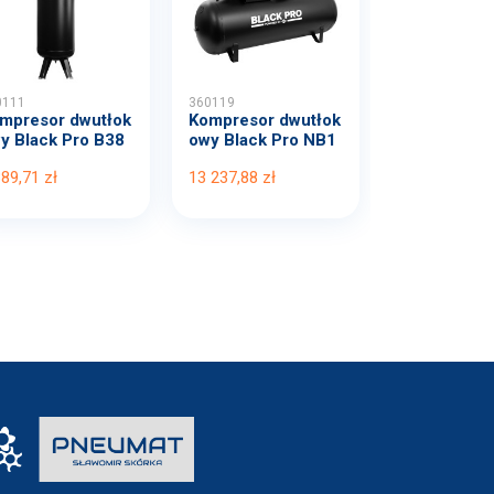
0111
360119
mpresor dwutłok
Kompresor dwutłok
y Black Pro B38
owy Black Pro NB1
B...
0 1...
389,71 zł
13 237,88 zł