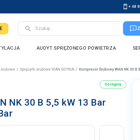
+ 48 
search
E
TYLACJA
AUDYT SPRĘŻONEGO POWIETRZA
SE
i śrubowe
Sprężarki śrubowe WAN GDYNIA
Kompresor Śrubowy WAN NK 30 B 5,
Dostępny
 NK 30 B 5,5 kW 13 Bar
Bar