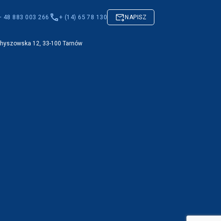
+ 48 883 003 266
+ (14) 65 78 130
NAPISZ
Chyszowska 12, 33-100 Tarnów