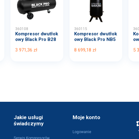
360108
360115
36
Kompresor dwutłok
Kompresor dwutłok
Ko
owy Black Pro B28
owy Black Pro NB5
ow
00B...
11...
00
3 971,36 zł
8 699,18 zł
5 
Jakie usługi
Moje konto
świadczymy
Logowanie
Serwis Kompresorów