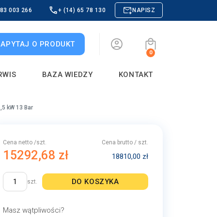
883 003 266
+ (14) 65 78 130
NAPISZ
ZAPYTAJ O PRODUKT
0
RWIS
BAZA WIEDZY
KONTAKT
5 kW 13 Bar
Cena netto /szt.
Cena brutto / szt.
15292,68 zł
18810,00 zł
DO KOSZYKA
szt.
Masz wątpliwości?