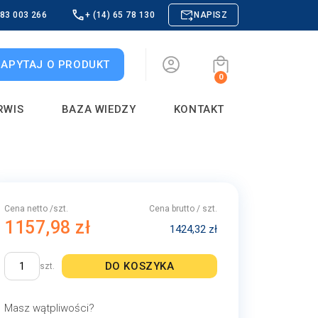
883 003 266
+ (14) 65 78 130
NAPISZ
ZAPYTAJ O PRODUKT
0
RWIS
BAZA WIEDZY
KONTAKT
Cena netto /szt.
Cena brutto / szt.
1157,98 zł
1424,32 zł
DO KOSZYKA
szt.
Masz wątpliwości?