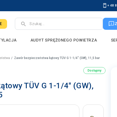
+ 48 
search
E
TYLACJA
AUDYT SPRĘŻONEGO POWIETRZA
SE
eństwa
Zawór bezpieczeństwa kątowy TÜV G 1-1/4" (GW), 11,5 bar
Dostępny
ątowy TÜV G 1-1/4" (GW),
5