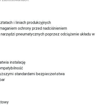
atach i liniach produkcyjnych
wymaganiem ochrony przed nadciśnieniem
i narzędzi pneumatycznych poprzez odciążenie układu w
twia instalację
ompatybilność
wyższymi standardami bezpieczeństwa
bar
ątowy