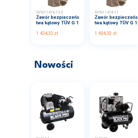
SVGI11418-13,5
SVGI11418-11
Zawór bezpieczeńs
Zawór bezpieczeńs
twa kątowy TÜV G 1
twa kątowy TÜV G 1
-1...
-1...
1 424,32 zł
1 424,32 zł
Nowości