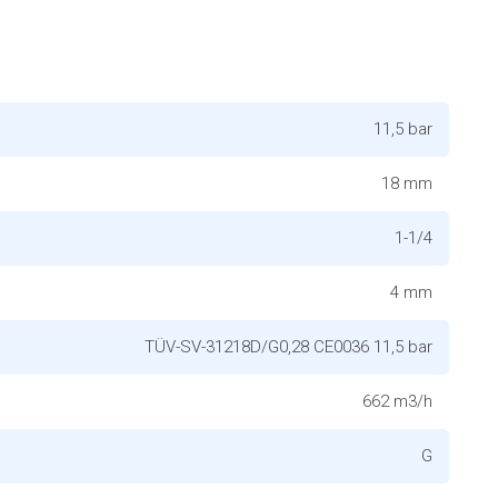
11,5 bar
18 mm
1-1/4
4 mm
TÜV-SV-31218D/G0,28 CE0036 11,5 bar
662 m3/h
G