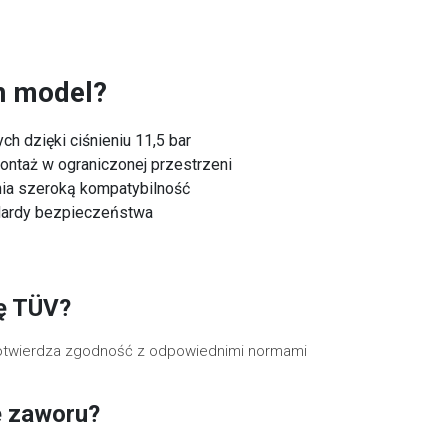
n model?
ch dzięki ciśnieniu 11,5 bar
ontaż w ograniczonej przestrzeni
ia szeroką kompatybilność
ndardy bezpieczeństwa
ję TÜV?
 potwierdza zgodność z odpowiednimi normami
e zaworu?