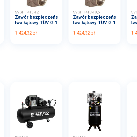
SVGI11418-12
SVGI11418-10,5
SVG
Zawór bezpieczeńs
Zawór bezpieczeńs
Za
twa kątowy TÜV G 1
twa kątowy TÜV G 1
tw
-1...
-1...
-1.
1 424,32 zł
1 424,32 zł
1 