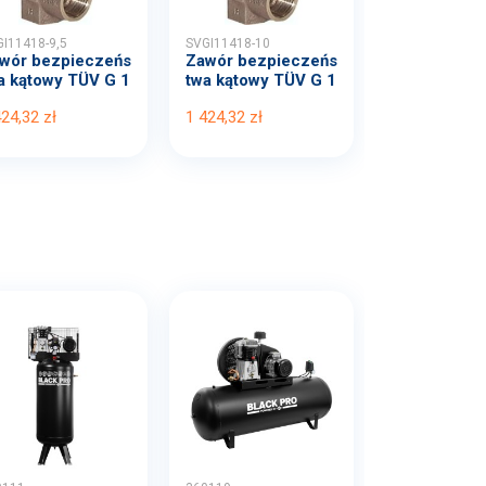
I11418-9,5
SVGI11418-10
wór bezpieczeńs
Zawór bezpieczeńs
a kątowy TÜV G 1
twa kątowy TÜV G 1
..
-1...
424,32 zł
1 424,32 zł