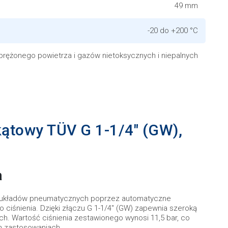
49 mm
-20 do +200 °C
prężonego powietrza i gazów nietoksycznych i niepalnych
ątowy TÜV G 1-1/4" (GW),
a
 układów pneumatycznych poprzez automatyczne
ciśnienia. Dzięki złączu G 1-1/4" (GW) zapewnia szeroką
ach. Wartość ciśnienia zestawionego wynosi 11,5 bar, co
h zastosowaniach.