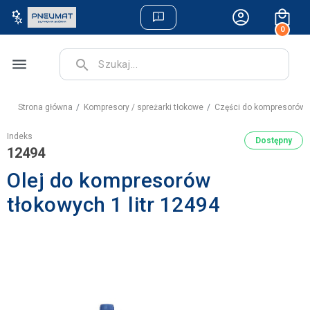
0
menu
search
Strona główna
Kompresory / spreżarki tłokowe
Części do kompresorów 
Indeks
Dostępny
12494
Olej do kompresorów
tłokowych 1 litr 12494