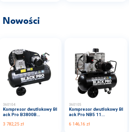
Nowości
360104
360105
Kompresor dwutłokowy Bl
Kompresor dwutłokowy Bl
ack Pro B3800B...
ack Pro NB5 11...
3 782,25 zł
6 146,16 zł