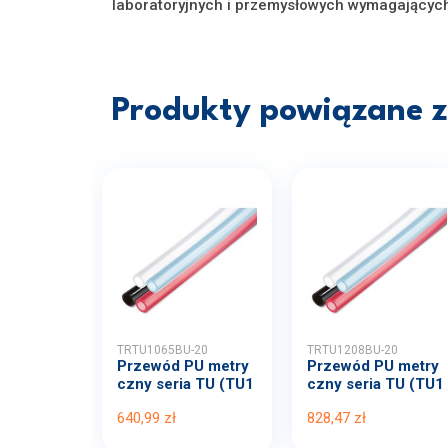
laboratoryjnych i przemysłowych wymagających
Produkty powiązane z 
TRTU1065BU-20
TRTU1208BU-20
Przewód PU metry
Przewód PU metry
czny seria TU (TU1
czny seria TU (TU1
065...
208...
640,99 zł
828,47 zł