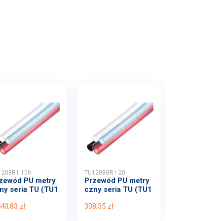
1208R1-100
TU1208GR1-20
zewód PU metry
Przewód PU metry
ny seria TU (TU1
czny seria TU (TU1
8...
208...
540,83 zł
308,35 zł