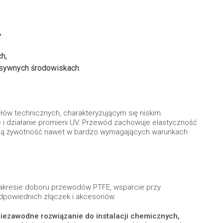
,
h,
esywnych środowiskach.
ałów technicznych, charakteryzującym się niskim
e i działanie promieni UV. Przewód zachowuje elastyczność
ługą żywotność nawet w bardzo wymagających warunkach
akresie doboru przewodów PTFE, wsparcie przy
dpowiednich złączek i akcesoriów.
niezawodne rozwiązanie do instalacji chemicznych,