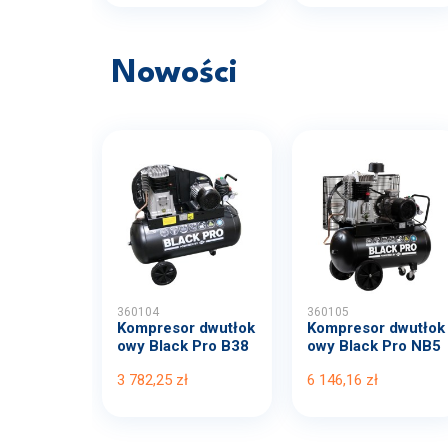
Nowości
360104
360105
Kompresor dwutłok
Kompresor dwutłok
owy Black Pro B38
owy Black Pro NB5
00B...
11...
3 782,25 zł
6 146,16 zł