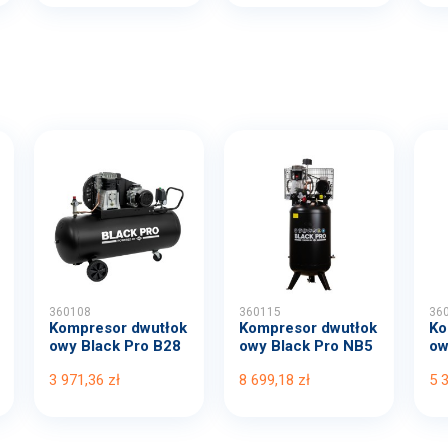
360108
360115
36
Kompresor dwutłok
Kompresor dwutłok
Ko
owy Black Pro B28
owy Black Pro NB5
ow
00B...
11...
00
3 971,36 zł
8 699,18 zł
5 