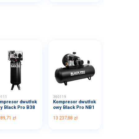
0111
360119
mpresor dwutłok
Kompresor dwutłok
y Black Pro B38
owy Black Pro NB1
B...
0 1...
389,71 zł
13 237,88 zł