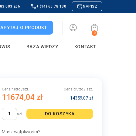
883 003 266
+ (14) 65 78 130
NAPISZ
ZAPYTAJ O PRODUKT
0
RWIS
BAZA WIEDZY
KONTAKT
Cena netto /szt.
Cena brutto / szt.
11674,04 zł
14359,07 zł
DO KOSZYKA
szt.
Masz wątpliwości?