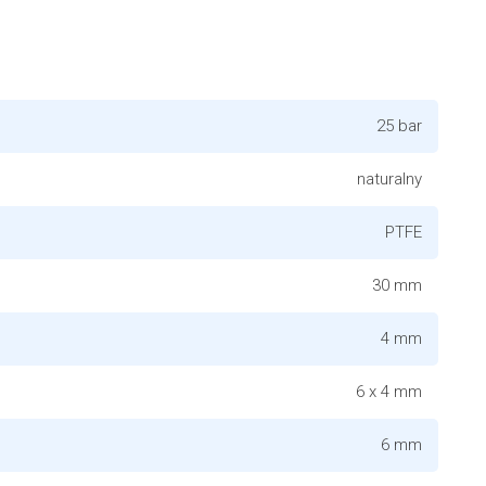
25 bar
naturalny
PTFE
30 mm
4 mm
6 x 4 mm
6 mm