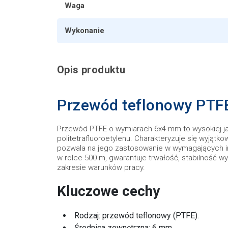
Waga
Wykonanie
Opis produktu
Przewód teflonowy PTFE 
Przewód PTFE o wymiarach 6x4 mm to wysokiej j
politetrafluoroetylenu. Charakteryzuje się wyjąt
pozwala na jego zastosowanie w wymagających in
w rolce 500 m, gwarantuje trwałość, stabilność 
zakresie warunków pracy.
Kluczowe cechy
Rodzaj: przewód teflonowy (PTFE).
Średnica zewnętrzna: 6 mm.