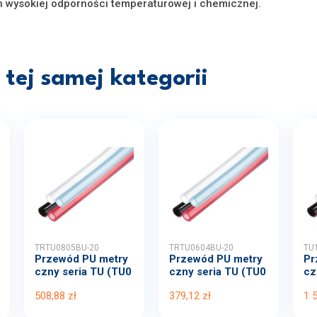
 wysokiej odporności temperaturowej i chemicznej.
tej samej kategorii
TRTU0805BU-20
TRTU0604BU-20
TU
Przewód PU metry
Przewód PU metry
Pr
czny seria TU (TU0
czny seria TU (TU0
cz
805...
604...
20
508,88 zł
379,12 zł
1 