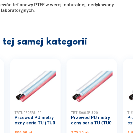
ewód teflonowy PTFE w wersji naturalnej, dedykowany
laboratoryjnych.
tej samej kategorii
TRTU0805BU-20
TRTU0604BU-20
TU
Przewód PU metry
Przewód PU metry
Pr
czny seria TU (TU0
czny seria TU (TU0
cz
805...
604...
20
508,88 zł
379,12 zł
1 