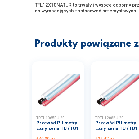
TFL12X10NATUR to trwały i wysoce odporny prz
do wymagających zastosowań przemysłowych i 
Produkty powiązane z 
TRTU1065BU-20
TRTU1208BU-20
Przewód PU metry
Przewód PU metry
czny seria TU (TU1
czny seria TU (TU1
065...
208...
640,99 zł
828,47 zł