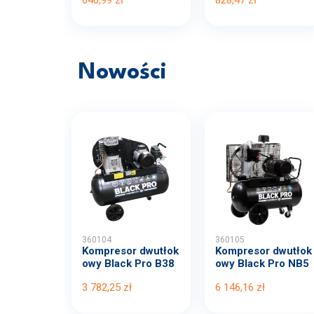
Nowości
360104
360105
Kompresor dwutłok
Kompresor dwutłok
owy Black Pro B38
owy Black Pro NB5
00B...
11...
3 782,25 zł
6 146,16 zł