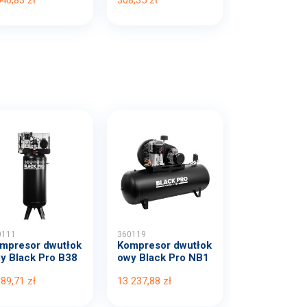
0111
360119
mpresor dwutłok
Kompresor dwutłok
y Black Pro B38
owy Black Pro NB1
B...
0 1...
389,71 zł
13 237,88 zł