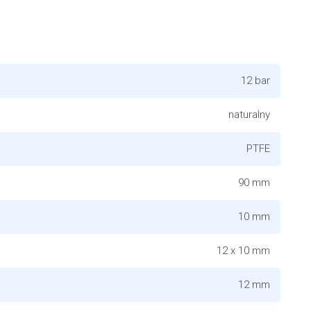
12 bar
naturalny
PTFE
90 mm
10 mm
12 x 10 mm
12 mm