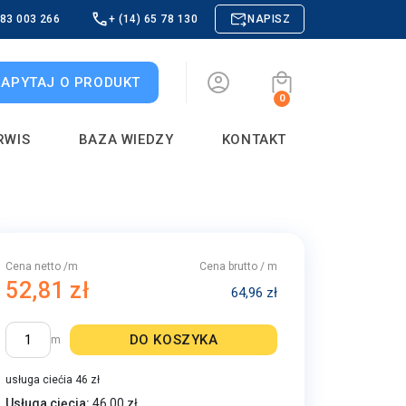
883 003 266
+ (14) 65 78 130
NAPISZ
ZAPYTAJ O PRODUKT
0
RWIS
BAZA WIEDZY
KONTAKT
Cena netto /m
Cena brutto / m
52,81 zł
64,96 zł
DO KOSZYKA
m
usługa ciećia 46 zł
Usługa cięcia:
46.00 zł