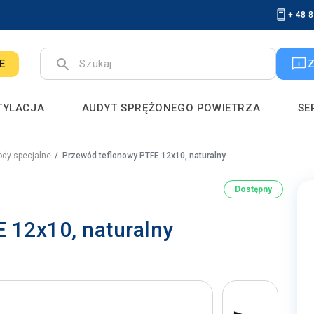
+ 48 
search
E
TYLACJA
AUDYT SPRĘŻONEGO POWIETRZA
SE
dy specjalne
Przewód teflonowy PTFE 12x10, naturalny
Dostępny
 12x10, naturalny