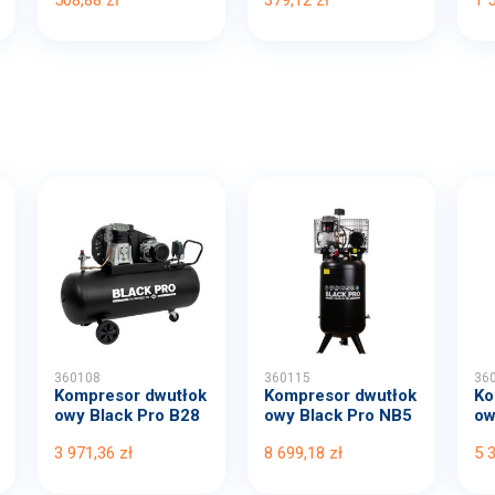
360108
360115
36
Kompresor dwutłok
Kompresor dwutłok
Ko
owy Black Pro B28
owy Black Pro NB5
ow
00B...
11...
00
3 971,36 zł
8 699,18 zł
5 