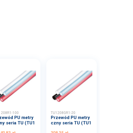
1208R1-100
TU1208GR1-20
zewód PU metry
Przewód PU metry
ny seria TU (TU1
czny seria TU (TU1
8...
208...
540,83 zł
308,35 zł