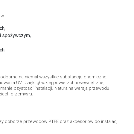
 w:
ch,
i spożywczym,
ch.
 odporne na niemal wszystkie substancje chemiczne,
iowania UV. Dzięki gładkiej powierzchni wewnętrznej
ymanie czystości instalacji. Naturalna wersja przewodu
ziach przemysłu.
zy doborze przewodów PTFE oraz akcesoriów do instalacji