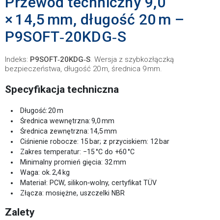
Przewód techniczny 9,0
× 14,5 mm, długość 20 m –
P9SOFT‑20KDG‑S
Indeks:
P9SOFT‑20KDG‑S
. Wersja z szybkozłączką
bezpieczeństwa, długość 20 m, średnica 9 mm.
Specyfikacja techniczna
Długość: 20 m
Średnica wewnętrzna: 9,0 mm
Średnica zewnętrzna: 14,5 mm
Ciśnienie robocze: 15 bar; z przyciskiem: 12 bar
Zakres temperatur: −15 °C do +60 °C
Minimalny promień gięcia: 32 mm
Waga: ok. 2,4 kg
Materiał: PCW, silikon‑wolny, certyfikat TÜV
Złącza: mosiężne, uszczelki NBR
Zalety