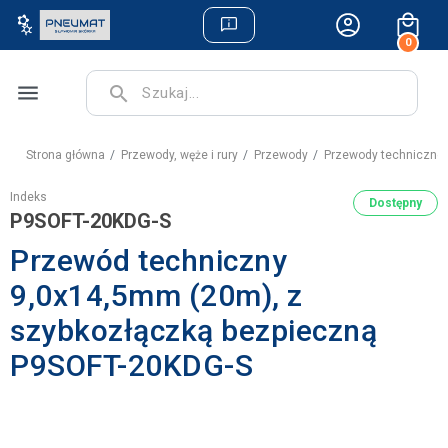
0
menu
search
Strona główna
Przewody, węże i rury
Przewody
Przewody techniczne
Indeks
Dostępny
P9SOFT-20KDG-S
Przewód techniczny
9,0x14,5mm (20m), z
szybkozłączką bezpieczną
P9SOFT-20KDG-S