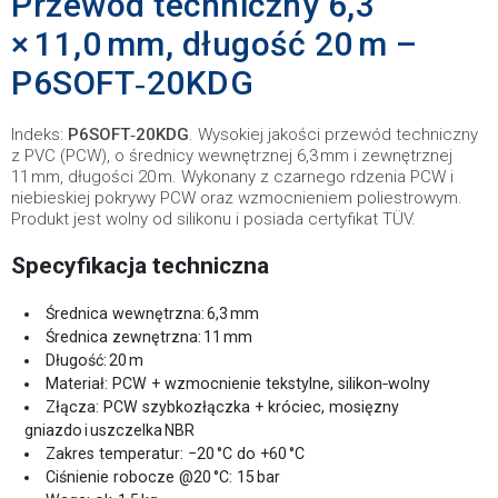
Przewód techniczny 6,3
× 11,0 mm, długość 20 m –
P6SOFT‑20KDG
Indeks:
P6SOFT‑20KDG
. Wysokiej jakości przewód techniczny
z PVC (PCW), o średnicy wewnętrznej 6,3 mm i zewnętrznej
11 mm, długości 20 m. Wykonany z czarnego rdzenia PCW i
niebieskiej pokrywy PCW oraz wzmocnieniem poliestrowym.
Produkt jest wolny od silikonu i posiada certyfikat TÜV.
Specyfikacja techniczna
Średnica wewnętrzna: 6,3 mm
Średnica zewnętrzna: 11 mm
Długość: 20 m
Materiał: PCW + wzmocnienie tekstylne, silikon‑wolny
Złącza: PCW szybkozłączka + króciec, mosięzny
gniazdo i uszczelka NBR
Zakres temperatur: −20 °C do +60 °C
Ciśnienie robocze @20 °C: 15 bar