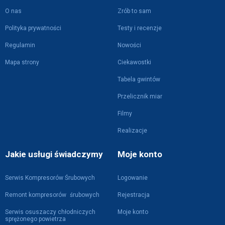
O nas
Zrób to sam
Polityka prywatności
Testy i recenzje
Regulamin
Nowości
Mapa strony
Ciekawostki
Tabela gwintów
Przelicznik miar
Filmy
Realizacje
Jakie usługi świadczymy
Moje konto
Serwis Kompresorów Śrubowych
Logowanie
Remont kompresorów śrubowych
Rejestracja
Serwis osuszaczy chłodniczych
Moje konto
sprężonego powietrza