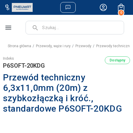
0
menu
search
Strona główna
Przewody, węże i rury
Przewody
Przewody techniczne
Indeks
Dostępny
P6SOFT-20KDG
Przewód techniczny
6,3x11,0mm (20m) z
szybkozłączką i króć.,
standardowe P6SOFT-20KDG