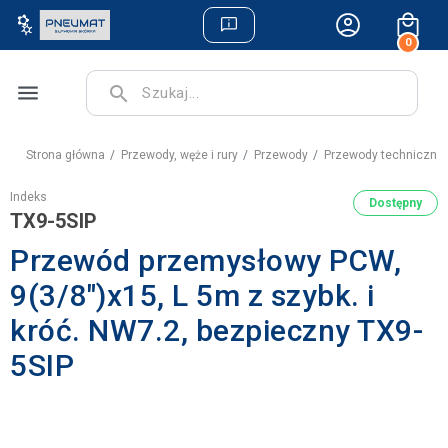
0
menu
search
Strona główna
Przewody, węże i rury
Przewody
Przewody techniczne
Indeks
Dostępny
TX9-5SIP
Przewód przemysłowy PCW,
9(3/8")x15, L 5m z szybk. i
króć. NW7.2, bezpieczny TX9-
5SIP