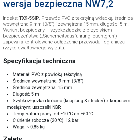
wersja bezpieczna NW7,2
Indeks:
TX9‑5SIP
. Przewód PVC z tekstylną wkładką, średnica
wewnętrzna 9 mm (3/8") i zewnętrzna 15 mm, długości 5 m.
Wariant bezpieczny – szybkozłączka z przyciskiem
bezpieczeństwa („Sicherheitsausführung leuchtgrün”)
zapewnia kontrolowane odłączenie przewodu i ogranicza
ryzyko gwałtownego wyrzutu.
Specyfikacja techniczna
Materiał: PVC z powłoką tekstylną
Średnica wewnętrzna: 9 mm (3/8")
Średnica zewnętrzna: 15 mm
Długość: 5 m
Szybkozłączka i króciec (kupplung & stecker) z korpusem
mosiężnym; uszczelki NBR
Temperatura pracy: od −10 °C do +60 °C
Ciśnienie robocze (20 °C): 12 bar
Waga: ~ 0,85 kg
Zalety