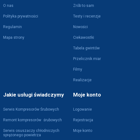
O nas
Zrób to sam
Polityka prywatności
Testy i recenzje
Regulamin
Nowości
Mapa strony
Ciekawostki
Tabela gwintów
Przelicznik miar
Filmy
Realizacje
Jakie usługi świadczymy
Moje konto
Serwis Kompresorów Śrubowych
Logowanie
Remont kompresorów śrubowych
Rejestracja
Serwis osuszaczy chłodniczych
Moje konto
sprężonego powietrza