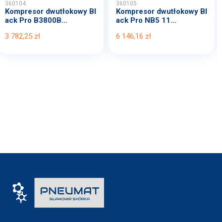
360104
360105
Kompresor dwutłokowy Bl
Kompresor dwutłokowy Bl
ack Pro B3800B...
ack Pro NB5 11...
3 782,25 zł
6 146,16 zł