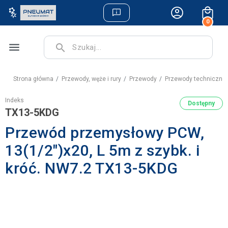
0
menu
search
Strona główna
Przewody, węże i rury
Przewody
Przewody techniczne
Indeks
Dostępny
TX13-5KDG
Przewód przemysłowy PCW,
13(1/2")x20, L 5m z szybk. i
króć. NW7.2 TX13-5KDG