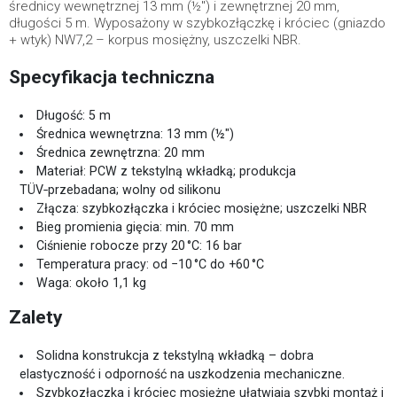
średnicy wewnętrznej 13 mm (½") i zewnętrznej 20 mm,
długości 5 m. Wyposażony w szybkozłączkę i króciec (gniazdo
+ wtyk) NW7,2 – korpus mosiężny, uszczelki NBR.
Specyfikacja techniczna
Długość: 5 m
Średnica wewnętrzna: 13 mm (½")
Średnica zewnętrzna: 20 mm
Materiał: PCW z tekstylną wkładką; produkcja
TÜV‑przebadana; wolny od silikonu
Złącza: szybkozłączka i króciec mosiężne; uszczelki NBR
Bieg promienia gięcia: min. 70 mm
Ciśnienie robocze przy 20 °C: 16 bar
Temperatura pracy: od −10 °C do +60 °C
Waga: około 1,1 kg
Zalety
Solidna konstrukcja z tekstylną wkładką – dobra
elastyczność i odporność na uszkodzenia mechaniczne.
Szybkozłączka i króciec mosiężne ułatwiają szybki montaż i