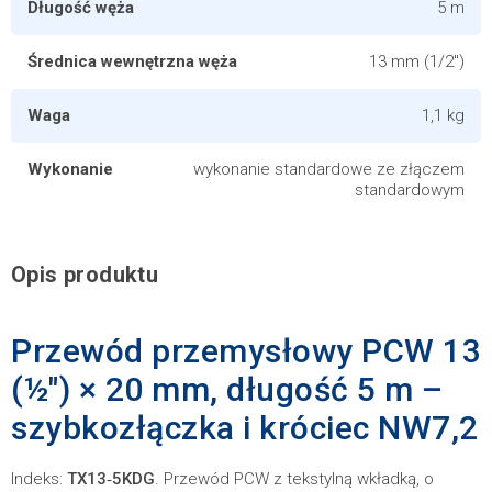
Długość węża
5 m
Średnica wewnętrzna węża
13 mm (1/2")
Waga
1,1 kg
Wykonanie
wykonanie standardowe ze złączem
standardowym
Opis produktu
Przewód przemysłowy PCW 13
(½") × 20 mm, długość 5 m –
szybkozłączka i króciec NW7,2
Indeks:
TX13‑5KDG
. Przewód PCW z tekstylną wkładką, o