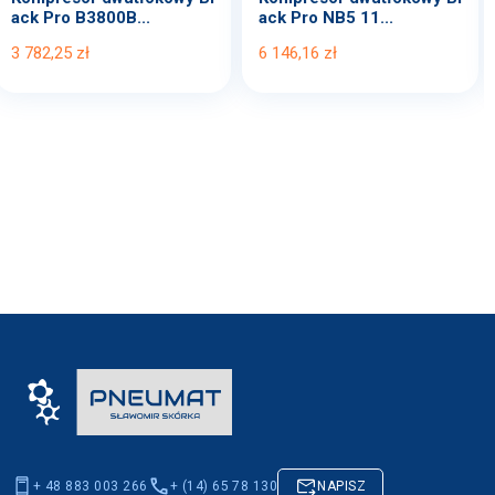
ack Pro B3800B...
ack Pro NB5 11...
3 782,25 zł
6 146,16 zł
+ 48 883 003 266
+ (14) 65 78 130
NAPISZ