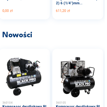
2) 6 (1/4")mm...
0,00 zł
611,20 zł
Nowości
360104
360105
Kompresor dwutłokowy Bl
Kompresor dwutłokowy Bl