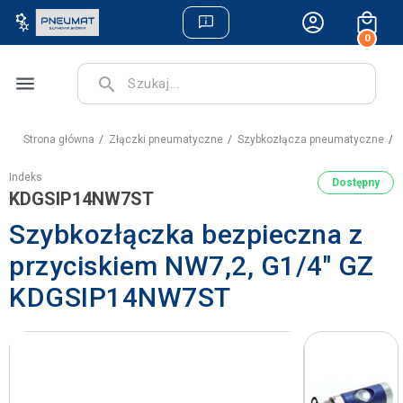
0
menu
search
Strona główna
Złączki pneumatyczne
Szybkozłącza pneumatyczne
S
Indeks
Dostępny
KDGSIP14NW7ST
Szybkozłączka bezpieczna z
przyciskiem NW7,2, G1/4" GZ
KDGSIP14NW7ST