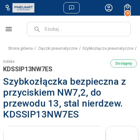
0
menu
search
Strona główna
Złączki pneumatyczne
Szybkozłącza pneumatyczne
S
Indeks
Dostępny
KDSSIP13NW7ES
Szybkozłączka bezpieczna z
przyciskiem NW7,2, do
przewodu 13, stal nierdzew.
KDSSIP13NW7ES