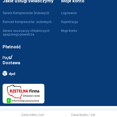
Jakie usługi świadczymy
Moje konto
Serwis Kompresorów Śrubowych
Logowanie
Remont kompresorów śrubowych
Rejestracja
Serwis osuszaczy chłodniczych
Moje konto
sprężonego powietrza
Płatność
Dostawa
Projekt i wykonanie z
przez
WebVIST
Cena netto /szt.
Cena brutto / szt.