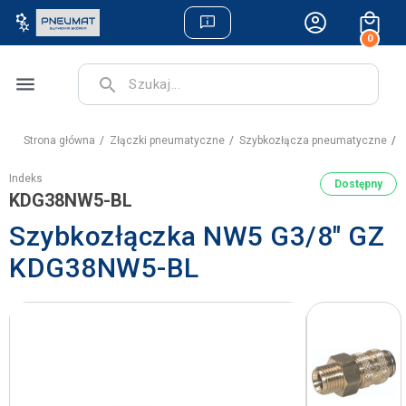
0
menu
search
Strona główna
Złączki pneumatyczne
Szybkozłącza pneumatyczne
S
Indeks
Dostępny
KDG38NW5-BL
Szybkozłączka NW5 G3/8" GZ
KDG38NW5-BL