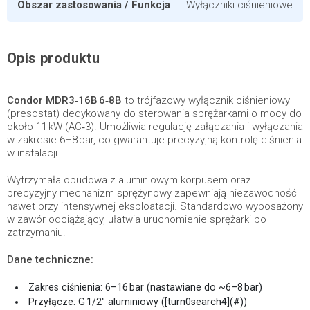
Obszar zastosowania / Funkcja
Wyłączniki ciśnieniowe
Opis produktu
Condor MDR3‑16B 6‑8B
to trójfazowy wyłącznik ciśnieniowy
(presostat) dedykowany do sterowania sprężarkami o mocy do
około 11 kW (AC‑3). Umożliwia regulację załączania i wyłączania
w zakresie 6–8 bar, co gwarantuje precyzyjną kontrolę ciśnienia
w instalacji.
Wytrzymała obudowa z aluminiowym korpusem oraz
precyzyjny mechanizm sprężynowy zapewniają niezawodność
nawet przy intensywnej eksploatacji. Standardowo wyposażony
w zawór odciążający, ułatwia uruchomienie sprężarki po
zatrzymaniu.
Dane techniczne:
Zakres ciśnienia: 6–16 bar (nastawiane do ~6–8 bar)
Przyłącze: G 1/2″ aluminiowy ([turn0search4](#))