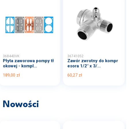
368440VK
36741052
Płyta zaworowa pompy tł
Zawór zwrotny do kompr
okowej - kompl...
esora 1/2" x 3/...
189,00 zł
60,27 zł
Nowości