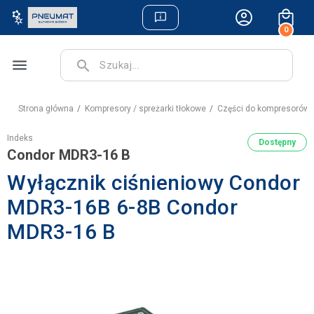
0
menu
search
Strona główna
Kompresory / spreżarki tłokowe
Części do kompresorów 
Indeks
Dostępny
Condor MDR3-16 B
Wyłącznik ciśnieniowy Condor
MDR3-16B 6-8B Condor
MDR3-16 B