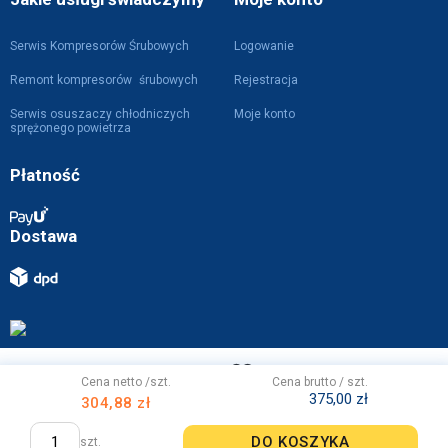
Serwis Kompresorów Śrubowych
Logowanie
Remont kompresorów śrubowych
Rejestracja
Serwis osuszaczy chłodniczych
Moje konto
sprężonego powietrza
Płatność
Dostawa
Projekt i wykonanie z
przez
WebVIST
Cena netto /szt.
Cena brutto / szt.
375,00 zł
304,88 zł
DO KOSZYKA
szt.