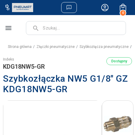
0
menu
search
Strona główna
Złączki pneumatyczne
Szybkozłącza pneumatyczne
S
Indeks
Dostępny
KDG18NW5-GR
Szybkozłączka NW5 G1/8" GZ
KDG18NW5-GR