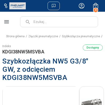
0
menu
search
Strona główna
Złączki pneumatyczne
Szybkozłącza pneumatyczne
S
Indeks
Dostępny
KDGI38NW5MSVBA
Szybkozłączka NW5 G3/8"
GW, z odcięciem
KDGI38NW5MSVBA