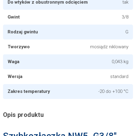
Do wtyków z obustronnym odcięciem
tak
Gwint
3/8
Rodzaj gwintu
G
Tworzywo
mosiądz niklowany
Waga
0,043 kg
Wersja
standard
Zakres temperatury
-20 do +100 °C
Opis produktu
Szybkozłączka NW5, G3/8"