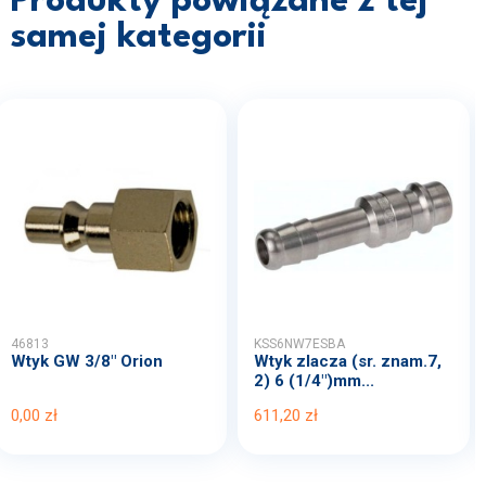
Produkty powiązane z tej
samej kategorii
46813
KSS6NW7ESBA
Wtyk GW 3/8" Orion
Wtyk zlacza (sr. znam.7,
2) 6 (1/4")mm...
0,00 zł
611,20 zł