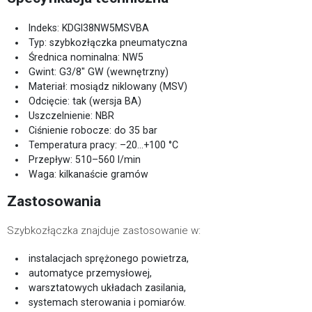
Indeks: KDGI38NW5MSVBA
Typ: szybkozłączka pneumatyczna
Średnica nominalna: NW5
Gwint: G3/8" GW (wewnętrzny)
Materiał: mosiądz niklowany (MSV)
Odcięcie: tak (wersja BA)
Uszczelnienie: NBR
Ciśnienie robocze: do 35 bar
Temperatura pracy: –20…+100 °C
Przepływ: 510–560 l/min
Waga: kilkanaście gramów
Zastosowania
Szybkozłączka znajduje zastosowanie w:
instalacjach sprężonego powietrza,
automatyce przemysłowej,
warsztatowych układach zasilania,
systemach sterowania i pomiarów.