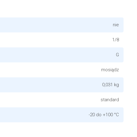
nie
1/8
G
mosiądz
0,031 kg
standard
-20 do +100 °C