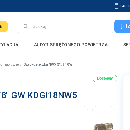
+ 48 
search
E
TYLACJA
AUDYT SPRĘŻONEGO POWIETRZA
SE
eumatyczne
Szybkozłączka NW5 G1/8" GW
Dostępny
/8" GW KDGI18NW5