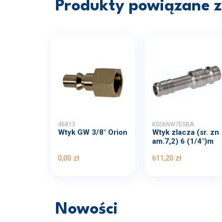
Produkty powiązane z 
46813
KSS6NW7ESBA
Wtyk GW 3/8" Orion
Wtyk zlacza (sr. zn
am.7,2) 6 (1/4")m
m...
0,00 zł
611,20 zł
Nowości