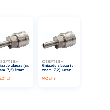
S10NW7ESBA
KDS8NW7ESBA
iazdo zlacza (sr.
Gniazdo zlacza (sr.
am. 7,2) %waz
znam. 7,2) %waz
.
1...
2,21 zł
662,21 zł