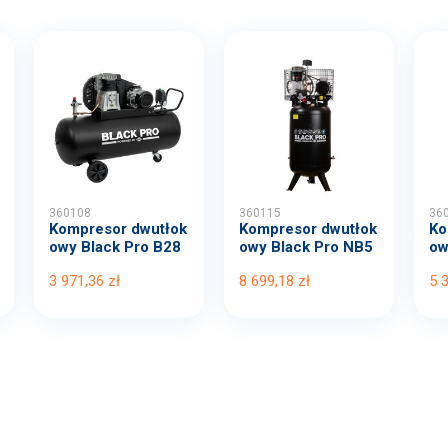
360108
360115
36
Kompresor dwutłok
Kompresor dwutłok
Ko
owy Black Pro B28
owy Black Pro NB5
ow
00B...
11...
00
3 971,36 zł
8 699,18 zł
5 