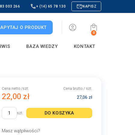
883 003 266
+ (14) 65 78 130
NAPISZ
ZAPYTAJ O PRODUKT
0
RWIS
BAZA WIEDZY
KONTAKT
Cena netto /szt.
Cena brutto / szt.
22,00 zł
27,06 zł
DO KOSZYKA
szt.
Masz wątpliwości?