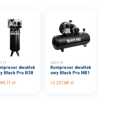
0111
360119
mpresor dwutłok
Kompresor dwutłok
y Black Pro B38
owy Black Pro NB1
B...
0 1...
389,71 zł
13 237,88 zł