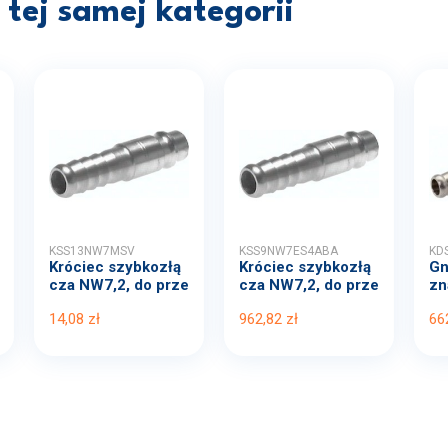
tej samej kategorii
KSS13NW7MSV
KSS9NW7ES4ABA
KD
Króciec szybkozłą
Króciec szybkozłą
Gn
cza NW7,2, do prze
cza NW7,2, do prze
zn
wo...
wo...
1..
14,08 zł
962,82 zł
66