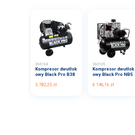
360104
360105
Kompresor dwutłok
Kompresor dwutłok
owy Black Pro B38
owy Black Pro NB5
00B...
11...
3 782,25 zł
6 146,16 zł