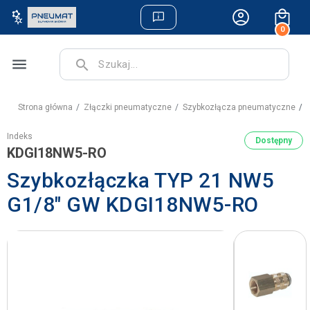
0
menu
search
Strona główna
Złączki pneumatyczne
Szybkozłącza pneumatyczne
S
Indeks
Dostępny
KDGI18NW5-RO
Szybkozłączka TYP 21 NW5
G1/8" GW KDGI18NW5-RO