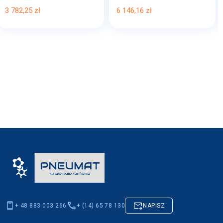
3 782,25 zł
6 146,16 zł
+ 48 883 003 266
+ (14) 65 78 130
NAPISZ