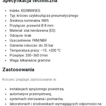
Specyfikacja techniczna
Indeks: KSS8NW5ES
Typ: króciec szybkozłącza pneumatycznego
Średnica nominalna: NW5
Przyłącze: przewód Ø 8 mm
Materiał: stal nierdzewna (ES)
Odcięcie: brak
Uszczelnienie: FKM/NBR
Ciśnienie robocze: do 35 bar
Temperatura pracy: –15…+200 °C
Przepływ: 330–360 l/min
Waga: kilkanaście gramów
Zastosowania
Króciec znajduje zastosowanie w:
instalacjach sprężonego powietrza,
automatyce przemysłowej,
systemach sterowania i pomiarów,
laboratoriach i środowiskach wymagających odporności na