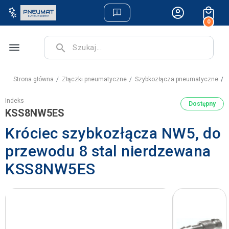
0
menu
search
Strona główna
Złączki pneumatyczne
Szybkozłącza pneumatyczne
K
Indeks
Dostępny
KSS8NW5ES
Króciec szybkozłącza NW5, do
przewodu 8 stal nierdzewana
KSS8NW5ES