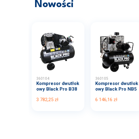
Nowości
360104
360105
Kompresor dwutłok
Kompresor dwutłok
owy Black Pro B38
owy Black Pro NB5
00B...
11...
3 782,25 zł
6 146,16 zł