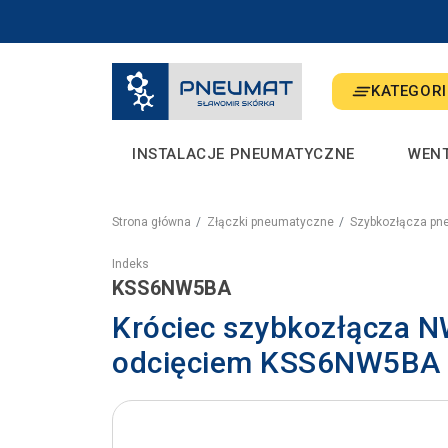
KATEGORI
INSTALACJE PNEUMATYCZNE
WEN
Strona główna
Złączki pneumatyczne
Szybkozłącza pn
Indeks
KSS6NW5BA
Króciec szybkozłącza N
odcięciem KSS6NW5BA