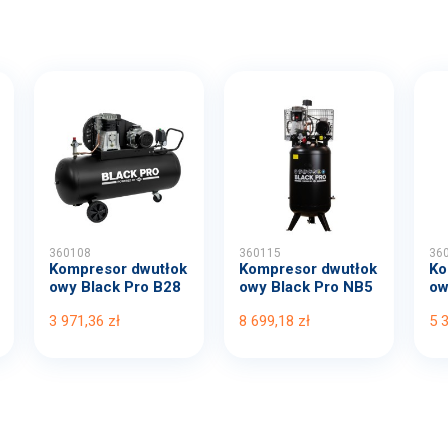
360108
360115
36
Kompresor dwutłok
Kompresor dwutłok
Ko
owy Black Pro B28
owy Black Pro NB5
ow
00B...
11...
00
3 971,36 zł
8 699,18 zł
5 