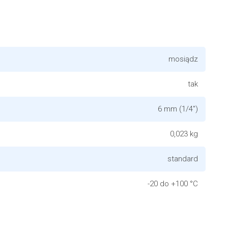
mosiądz
tak
6 mm (1/4")
0,023 kg
standard
-20 do +100 °C