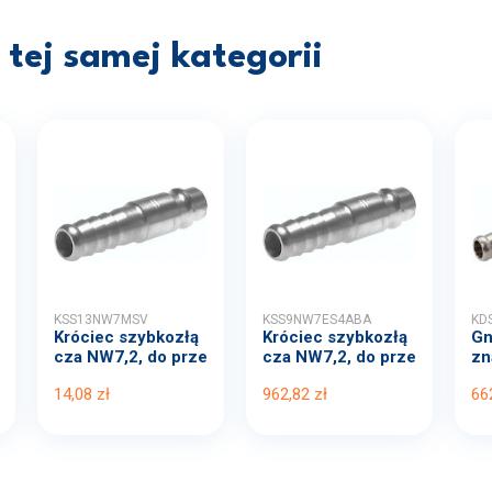
tej samej kategorii
KSS13NW7MSV
KSS9NW7ES4ABA
KD
Króciec szybkozłą
Króciec szybkozłą
Gn
cza NW7,2, do prze
cza NW7,2, do prze
zn
wo...
wo...
1..
14,08 zł
962,82 zł
66