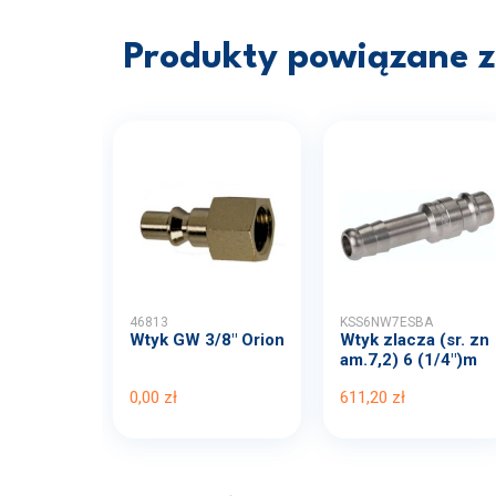
Produkty powiązane z 
46813
KSS6NW7ESBA
Wtyk GW 3/8" Orion
Wtyk zlacza (sr. zn
am.7,2) 6 (1/4")m
m...
0,00 zł
611,20 zł