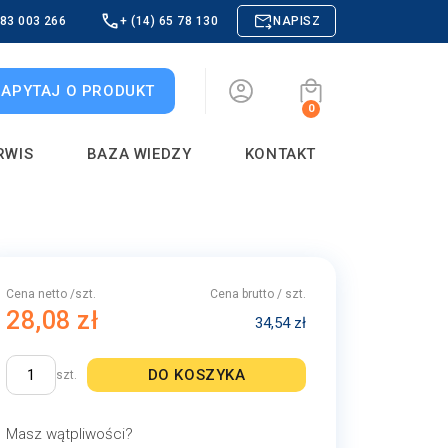
883 003 266
+ (14) 65 78 130
NAPISZ
ZAPYTAJ O PRODUKT
0
RWIS
BAZA WIEDZY
KONTAKT
Cena netto /szt.
Cena brutto / szt.
28,08 zł
34,54 zł
DO KOSZYKA
szt.
Masz wątpliwości?