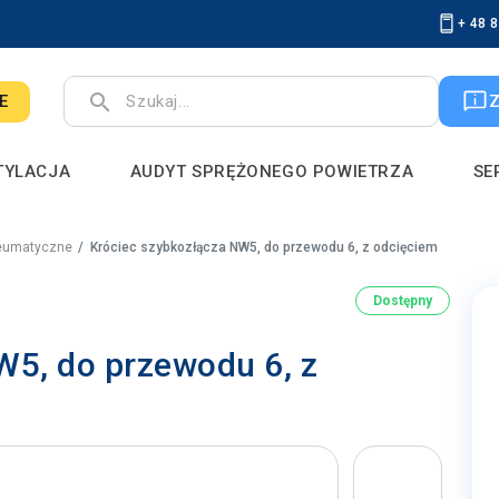
+ 48 
search
E
TYLACJA
AUDYT SPRĘŻONEGO POWIETRZA
SE
eumatyczne
Króciec szybkozłącza NW5, do przewodu 6, z odcięciem
Dostępny
W5, do przewodu 6, z