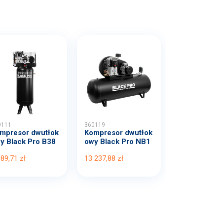
0111
360119
mpresor dwutłok
Kompresor dwutłok
y Black Pro B38
owy Black Pro NB1
B...
0 1...
389,71 zł
13 237,88 zł