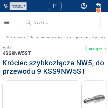
0
menu
search
Strona główna
Złączki pneumatyczne
Szybkozłącza pneumatyczne
K
Indeks
Dostępny
KSS9NW5ST
Króciec szybkozłącza NW5, do
przewodu 9 KSS9NW5ST