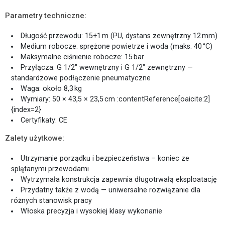
Parametry techniczne:
Długość przewodu: 15+1 m (PU, dystans zewnętrzny 12 mm)
Medium robocze: sprężone powietrze i woda (maks. 40 °C)
Maksymalne ciśnienie robocze: 15 bar
Przyłącza: G 1/2″ wewnętrzny i G 1/2″ zewnętrzny —
standardzowe podłączenie pneumatyczne
Waga: około 8,3 kg
Wymiary: 50 × 43,5 × 23,5 cm :contentReference[oaicite:2]
{index=2}
Certyfikaty: CE
Zalety użytkowe:
Utrzymanie porządku i bezpieczeństwa – koniec ze
splątanymi przewodami
Wytrzymała konstrukcja zapewnia długotrwałą eksploatację
Przydatny także z wodą — uniwersalne rozwiązanie dla
różnych stanowisk pracy
Włoska precyzja i wysokiej klasy wykonanie