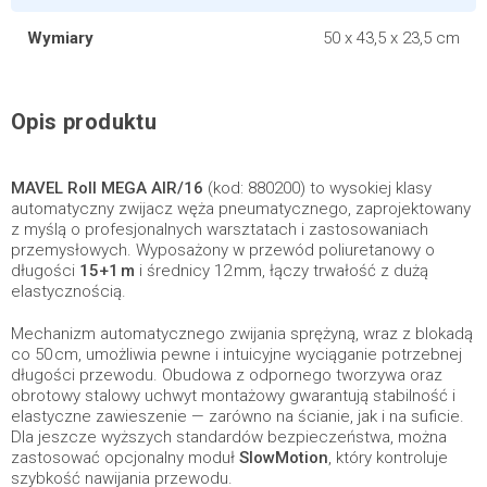
Wymiary
50 x 43,5 x 23,5 cm
Opis produktu
MAVEL Roll MEGA AIR/16
(kod: 880200) to wysokiej klasy
automatyczny zwijacz węża pneumatycznego, zaprojektowany
z myślą o profesjonalnych warsztatach i zastosowaniach
przemysłowych. Wyposażony w przewód poliuretanowy o
długości
15+1 m
i średnicy 12 mm, łączy trwałość z dużą
elastycznością.
Mechanizm automatycznego zwijania sprężyną, wraz z blokadą
co 50 cm, umożliwia pewne i intuicyjne wyciąganie potrzebnej
długości przewodu. Obudowa z odpornego tworzywa oraz
obrotowy stalowy uchwyt montażowy gwarantują stabilność i
elastyczne zawieszenie — zarówno na ścianie, jak i na suficie.
Dla jeszcze wyższych standardów bezpieczeństwa, można
zastosować opcjonalny moduł
SlowMotion
, który kontroluje
szybkość nawijania przewodu.