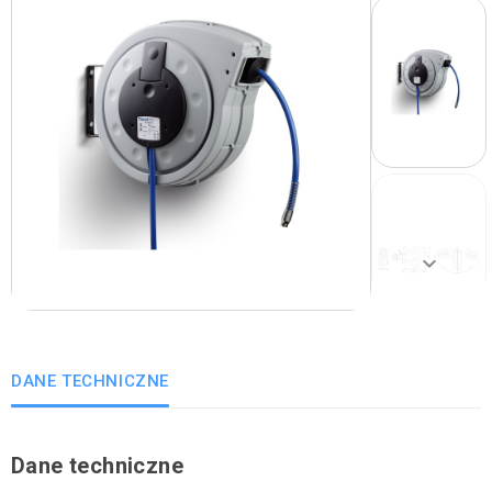
Poprzedni
keyboard_arrow_right
Następny
DANE TECHNICZNE
Dane techniczne