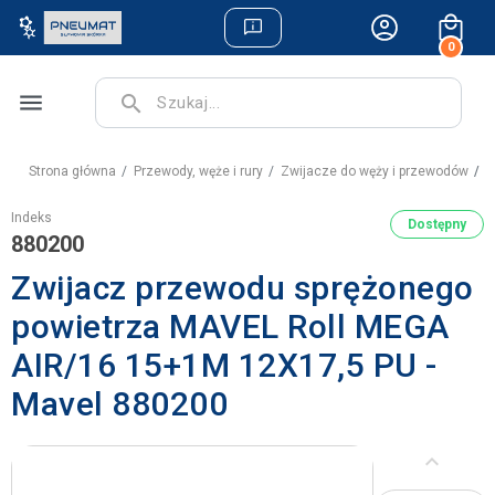
0
menu
search
Strona główna
Przewody, węże i rury
Zwijacze do węży i przewodów
Z
Indeks
Dostępny
880200
Zwijacz przewodu sprężonego
powietrza MAVEL Roll MEGA
AIR/16 15+1M 12X17,5 PU -
Mavel 880200
keyboard_arrow_left