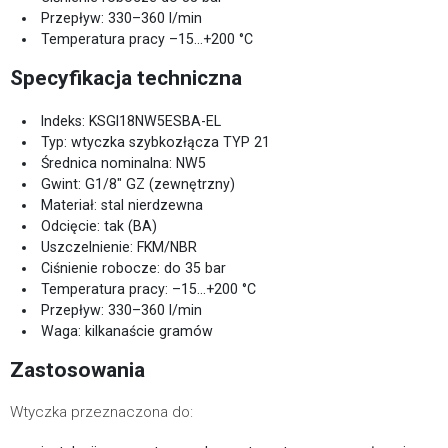
Przepływ: 330–360 l/min
Temperatura pracy –15…+200 °C
Specyfikacja techniczna
Indeks: KSGI18NW5ESBA-EL
Typ: wtyczka szybkozłącza TYP 21
Średnica nominalna: NW5
Gwint: G1/8" GZ (zewnętrzny)
Materiał: stal nierdzewna
Odcięcie: tak (BA)
Uszczelnienie: FKM/NBR
Ciśnienie robocze: do 35 bar
Temperatura pracy: –15…+200 °C
Przepływ: 330–360 l/min
Waga: kilkanaście gramów
Zastosowania
Wtyczka przeznaczona do: