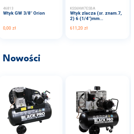
46813
KSS6NW7ESBA
Wtyk GW 3/8" Orion
Wtyk zlacza (sr. znam.7,
2) 6 (1/4")mm...
0,00 zł
611,20 zł
Nowości