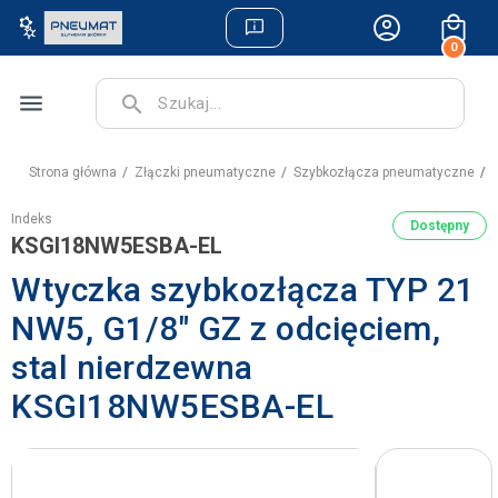
0
menu
search
Strona główna
Złączki pneumatyczne
Szybkozłącza pneumatyczne
W
Indeks
Dostępny
KSGI18NW5ESBA-EL
Wtyczka szybkozłącza TYP 21
NW5, G1/8" GZ z odcięciem,
stal nierdzewna
KSGI18NW5ESBA-EL