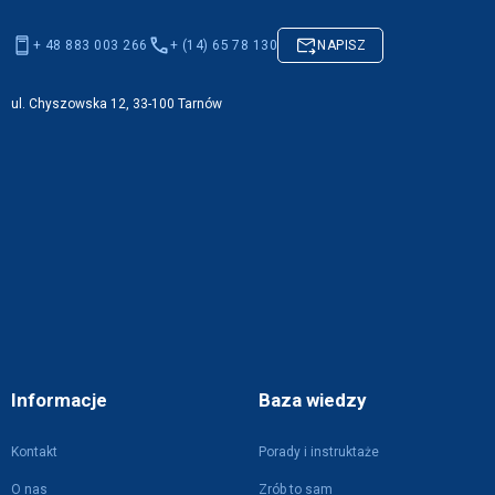
+ 48 883 003 266
+ (14) 65 78 130
NAPISZ
ul. Chyszowska 12, 33-100 Tarnów
Informacje
Baza wiedzy
Kontakt
Porady i instruktaże
O nas
Zrób to sam