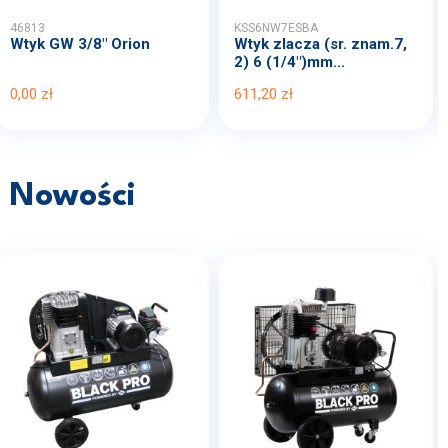
46813
KSS6NW7ESBA
Wtyk GW 3/8" Orion
Wtyk zlacza (sr. znam.7,
2) 6 (1/4")mm...
0,00 zł
611,20 zł
Nowości