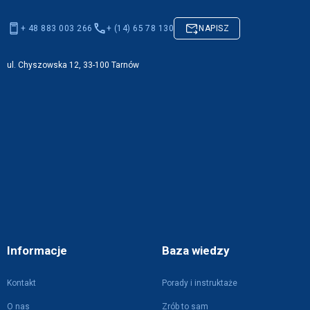
+ 48 883 003 266
+ (14) 65 78 130
NAPISZ
ul. Chyszowska 12, 33-100 Tarnów
Informacje
Baza wiedzy
Kontakt
Porady i instruktaże
O nas
Zrób to sam