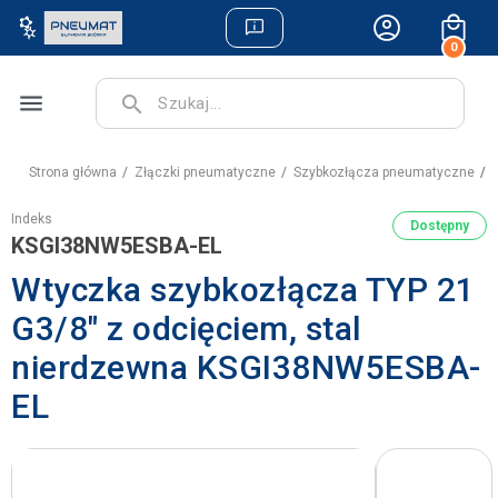
0
menu
search
Strona główna
Złączki pneumatyczne
Szybkozłącza pneumatyczne
W
Indeks
Dostępny
KSGI38NW5ESBA-EL
Wtyczka szybkozłącza TYP 21
G3/8" z odcięciem, stal
nierdzewna KSGI38NW5ESBA-
EL