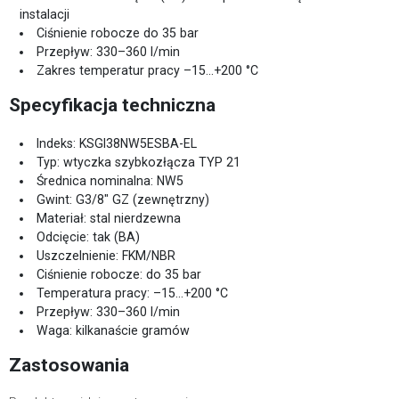
instalacji
Ciśnienie robocze do 35 bar
Przepływ: 330–360 l/min
Zakres temperatur pracy –15…+200 °C
Specyfikacja techniczna
Indeks: KSGI38NW5ESBA-EL
Typ: wtyczka szybkozłącza TYP 21
Średnica nominalna: NW5
Gwint: G3/8" GZ (zewnętrzny)
Materiał: stal nierdzewna
Odcięcie: tak (BA)
Uszczelnienie: FKM/NBR
Ciśnienie robocze: do 35 bar
Temperatura pracy: –15…+200 °C
Przepływ: 330–360 l/min
Waga: kilkanaście gramów
Zastosowania