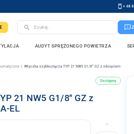
+ 48 
search
E
TYLACJA
AUDYT SPRĘŻONEGO POWIETRZA
SE
eumatyczne
Wtyczka szybkozłącza TYP 21 NW5 G1/8" GZ z odcięciem
Dostępny
TYP 21 NW5 G1/8" GZ z
A-EL
keyboard_arrow_left