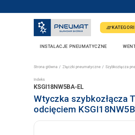
KATEGORI
INSTALACJE PNEUMATYCZNE
WEN
Strona główna
Złączki pneumatyczne
Szybkozłącza pn
Indeks
KSGI18NW5BA-EL
Wtyczka szybkozłącza 
odcięciem KSGI18NW5B