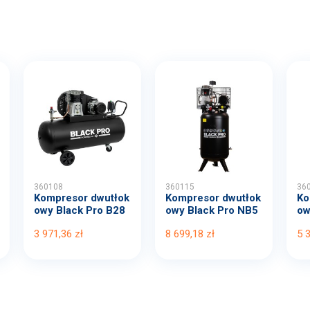
360108
360115
36
Kompresor dwutłok
Kompresor dwutłok
Ko
owy Black Pro B28
owy Black Pro NB5
ow
00B...
11...
00
3 971,36 zł
8 699,18 zł
5 