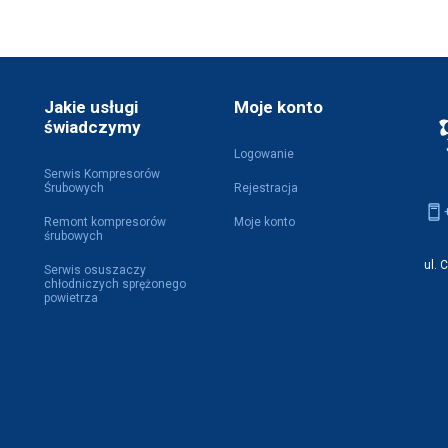
Jakie usługi
Moje konto
świadczymy
Logowanie
Serwis Kompresorów
Śrubowych
Rejestracja
Remont kompresorów
Moje konto
śrubowych
ul. 
Serwis osuszaczy
chłodniczych sprężonego
powietrza