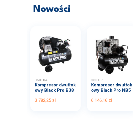
Nowości
360104
360105
Kompresor dwutłok
Kompresor dwutłok
owy Black Pro B38
owy Black Pro NB5
00B...
11...
3 782,25 zł
6 146,16 zł