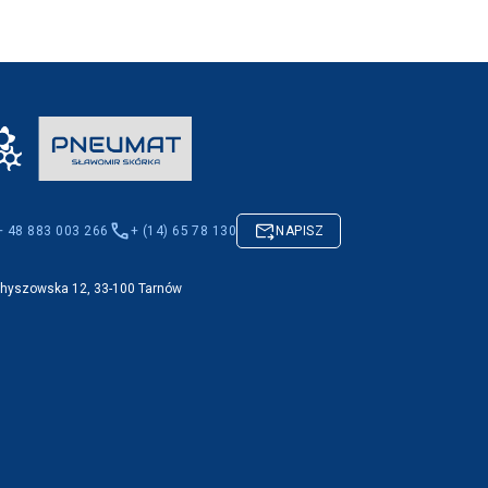
+ 48 883 003 266
+ (14) 65 78 130
NAPISZ
Chyszowska 12, 33-100 Tarnów