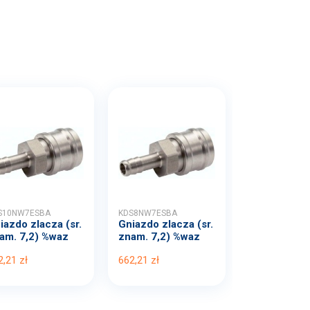
S10NW7ESBA
KDS8NW7ESBA
iazdo zlacza (sr.
Gniazdo zlacza (sr.
am. 7,2) %waz
znam. 7,2) %waz
.
1...
2,21 zł
662,21 zł