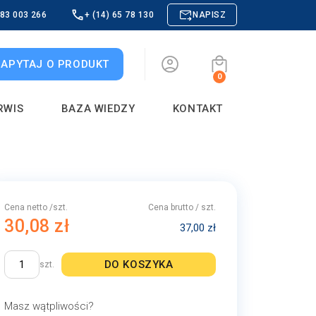
883 003 266
+ (14) 65 78 130
NAPISZ
ZAPYTAJ O PRODUKT
0
RWIS
BAZA WIEDZY
KONTAKT
Cena netto /szt.
Cena brutto / szt.
30,08 zł
37,00 zł
DO KOSZYKA
szt.
Masz wątpliwości?