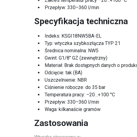
Zakres temperatur pracy –20…+100 °C
Przepływ: 330–360 l/min
Specyfikacja techniczna
Indeks: KSGI18NW5BA-EL
Typ: wtyczka szybkozłącza TYP 21
Średnica nominalna: NW5
Gwint: G1/8" GZ (zewnętrzny)
Materiał: Brak dostępnych danych o produk
Odcięcie: tak (BA)
Uszczelnienie: NBR
Ciśnienie robocze: do 35 bar
Temperatura pracy: –20…+100 °C
Przepływ: 330–360 l/min
Waga: kilkanaście gramów
Zastosowania
Wtyczka stosowana w: