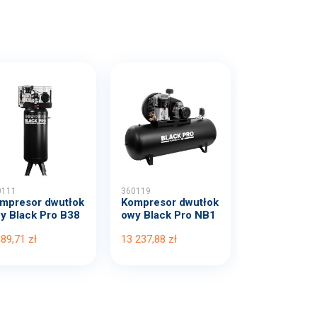
0111
360119
mpresor dwutłok
Kompresor dwutłok
y Black Pro B38
owy Black Pro NB1
B...
0 1...
389,71 zł
13 237,88 zł