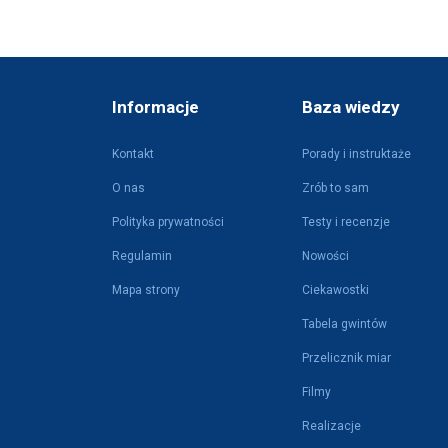
Informacje
Baza wiedzy
Kontakt
Porady i instruktaże
O nas
Zrób to sam
Polityka prywatności
Testy i recenzje
Regulamin
Nowości
Mapa strony
Ciekawostki
Tabela gwintów
Przelicznik miar
Filmy
Realizacje