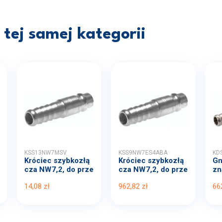
tej samej kategorii
KSS13NW7MSV
KSS9NW7ES4ABA
KD
Króciec szybkozłą
Króciec szybkozłą
Gn
cza NW7,2, do prze
cza NW7,2, do prze
zn
wo...
wo...
1..
14,08 zł
962,82 zł
66