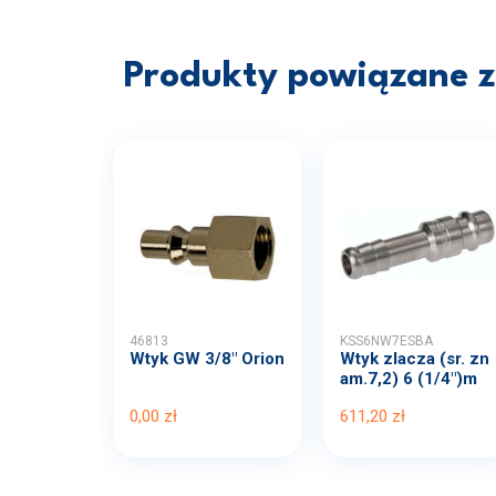
Produkty powiązane z 
46813
KSS6NW7ESBA
Wtyk GW 3/8" Orion
Wtyk zlacza (sr. zn
am.7,2) 6 (1/4")m
m...
0,00 zł
611,20 zł