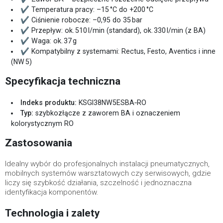
✔ Temperatura pracy: –15 °C do +200 °C
✔ Ciśnienie robocze: –0,95 do 35 bar
✔ Przepływ: ok. 510 l/min (standard), ok. 330 l/min (z BA)
✔ Waga: ok. 37 g
✔ Kompatybilny z systemami: Rectus, Festo, Aventics i inne
(NW 5)
Specyfikacja techniczna
Indeks produktu:
KSGI38NW5ESBA‑RO
Typ:
szybkozłącze z zaworem BA i oznaczeniem
kolorystycznym RO
Zastosowania
Idealny wybór do profesjonalnych instalacji pneumatycznych,
mobilnych systemów warsztatowych czy serwisowych, gdzie
liczy się szybkość działania, szczelność i jednoznaczna
identyfikacja komponentów.
Technologia i zalety