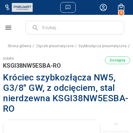
0
menu
search
Strona główna
Złączki pneumatyczne
Szybkozłącza pneumatyczne
K
Indeks
Dostępny
KSGI38NW5ESBA-RO
Króciec szybkozłącza NW5,
G3/8" GW, z odcięciem, stal
nierdzewna KSGI38NW5ESBA-
RO
keyboard_arrow_left