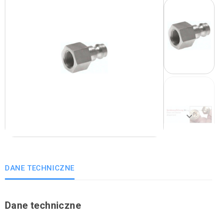
Poprzedni
keyboard_arrow_right
Następny
DANE TECHNICZNE
Dane techniczne