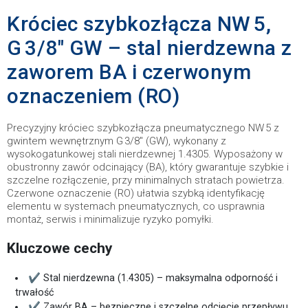
Króciec szybkozłącza NW 5,
G 3/8″ GW – stal nierdzewna z
zaworem BA i czerwonym
oznaczeniem (RO)
Precyzyjny króciec szybkozłącza pneumatycznego NW 5 z
gwintem wewnętrznym G 3/8″ (GW), wykonany z
wysokogatunkowej stali nierdzewnej 1.4305. Wyposażony w
obustronny zawór odcinający (BA), który gwarantuje szybkie i
szczelne rozłączenie, przy minimalnych stratach powietrza.
Czerwone oznaczenie (RO) ułatwia szybką identyfikację
elementu w systemach pneumatycznych, co usprawnia
montaż, serwis i minimalizuje ryzyko pomyłki.
Kluczowe cechy
✔ Stal nierdzewna (1.4305) – maksymalna odporność i
trwałość
✔ Zawór BA – bezpieczne i szczelne odcięcie przepływu