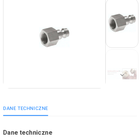
Poprzedni
keyboard_arrow_right
Następny
DANE TECHNICZNE
Dane techniczne