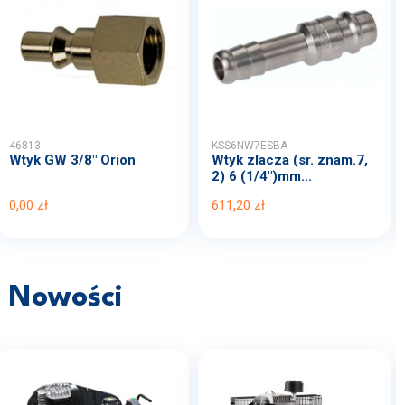
46813
KSS6NW7ESBA
Wtyk GW 3/8" Orion
Wtyk zlacza (sr. znam.7,
2) 6 (1/4")mm...
0,00 zł
611,20 zł
Nowości