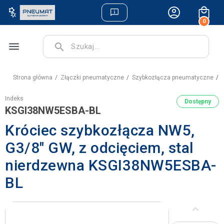
0
menu
search
Strona główna
Złączki pneumatyczne
Szybkozłącza pneumatyczne
K
Indeks
Dostępny
KSGI38NW5ESBA-BL
Króciec szybkozłącza NW5,
G3/8" GW, z odcięciem, stal
nierdzewna KSGI38NW5ESBA-
BL
keyboard_arrow_left