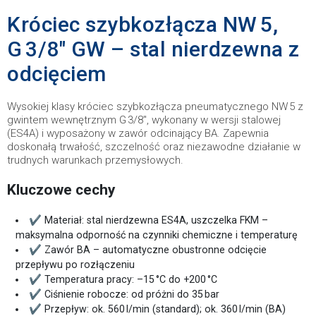
Króciec szybkozłącza NW 5,
G 3/8″ GW – stal nierdzewna z
odcięciem
Wysokiej klasy króciec szybkozłącza pneumatycznego NW 5 z
gwintem wewnętrznym G 3/8″, wykonany w wersji stalowej
(ES4A) i wyposażony w zawór odcinający BA. Zapewnia
doskonałą trwałość, szczelność oraz niezawodne działanie w
trudnych warunkach przemysłowych.
Kluczowe cechy
✔ Materiał: stal nierdzewna ES4A, uszczelka FKM –
maksymalna odporność na czynniki chemiczne i temperaturę
✔ Zawór BA – automatyczne obustronne odcięcie
przepływu po rozłączeniu
✔ Temperatura pracy: –15 °C do +200 °C
✔ Ciśnienie robocze: od próżni do 35 bar
✔ Przepływ: ok. 560 l/min (standard); ok. 360 l/min (BA)