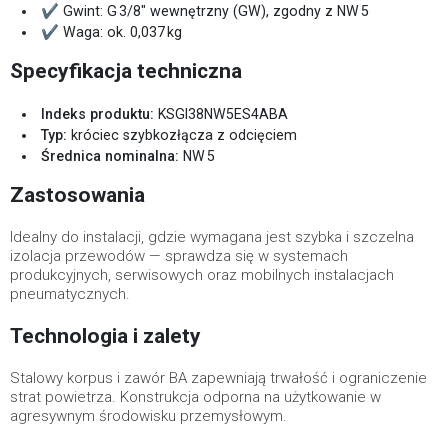
✔ Gwint: G 3/8″ wewnętrzny (GW), zgodny z NW 5
✔ Waga: ok. 0,037 kg
Specyfikacja techniczna
Indeks produktu:
KSGI38NW5ES4ABA
Typ:
króciec szybkozłącza z odcięciem
Średnica nominalna:
NW 5
Zastosowania
Idealny do instalacji, gdzie wymagana jest szybka i szczelna
izolacja przewodów — sprawdza się w systemach
produkcyjnych, serwisowych oraz mobilnych instalacjach
pneumatycznych.
Technologia i zalety
Stalowy korpus i zawór BA zapewniają trwałość i ograniczenie
strat powietrza. Konstrukcja odporna na użytkowanie w
agresywnym środowisku przemysłowym.