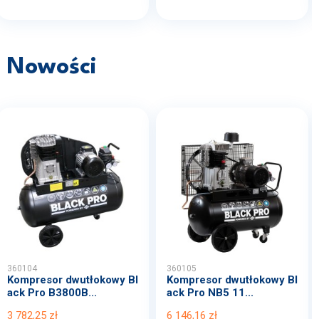
Nowości
360104
360105
Kompresor dwutłokowy Bl
Kompresor dwutłokowy Bl
ack Pro B3800B...
ack Pro NB5 11...
3 782,25 zł
6 146,16 zł