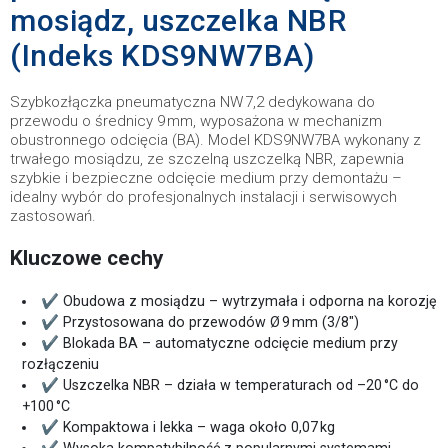
mosiądz, uszczelka NBR
(Indeks KDS9NW7BA)
Szybkozłączka pneumatyczna NW 7,2 dedykowana do
przewodu o średnicy 9 mm, wyposażona w mechanizm
obustronnego odcięcia (BA). Model KDS9NW7BA wykonany z
trwałego mosiądzu, ze szczelną uszczelką NBR, zapewnia
szybkie i bezpieczne odcięcie medium przy demontażu –
idealny wybór do profesjonalnych instalacji i serwisowych
zastosowań.
Kluczowe cechy
✔ Obudowa z mosiądzu – wytrzymała i odporna na korozję
✔ Przystosowana do przewodów Ø 9 mm (3/8")
✔ Blokada BA – automatyczne odcięcie medium przy
rozłączeniu
✔ Uszczelka NBR – działa w temperaturach od –20 °C do
+100 °C
✔ Kompaktowa i lekka – waga około 0,07 kg