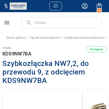
0
menu
search
Strona główna
Złączki pneumatyczne
Szybkozłącza pneumatyczne
S
Indeks
Dostępny
KDS9NW7BA
Szybkozłączka NW7,2, do
przewodu 9, z odcięciem
KDS9NW7BA