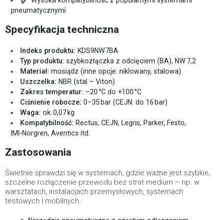
✔ Wysoka kompatybilność z popularnymi systemami
pneumatycznymi
Specyfikacja techniczna
Indeks produktu:
KDS9NW7BA
Typ produktu:
szybkozłączka z odcięciem (BA), NW 7,2
Materiał:
mosiądz (inne opcje: niklowany, stalowa)
Uszczelka:
NBR (stal – Viton)
Zakres temperatur:
–20 °C do +100 °C
Ciśnienie robocze:
0–35 bar (CEJN: do 16 bar)
Waga:
ok. 0,07 kg
Kompatybilność:
Rectus, CEJN, Legris, Parker, Festo,
IMI‑Norgren, Aventics itd.
Zastosowania
Świetnie sprawdzi się w systemach, gdzie ważne jest szybkie,
szczelne rozłączenie przewodu bez strat medium – np. w
warsztatach, instalacjach przemysłowych, systemach
testowych i mobilnych.