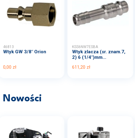
46813
KSS6NW7ESBA
Wtyk GW 3/8" Orion
Wtyk zlacza (sr. znam.7,
2) 6 (1/4")mm...
0,00 zł
611,20 zł
Nowości