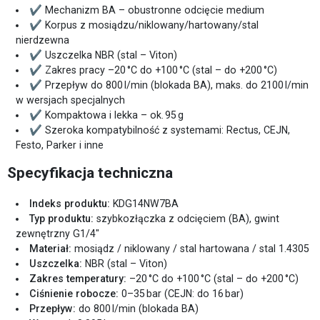
✔ Mechanizm BA – obustronne odcięcie medium
✔ Korpus z mosiądzu/niklowany/hartowany/stal
nierdzewna
✔ Uszczelka NBR (stal – Viton)
✔ Zakres pracy –20 °C do +100 °C (stal – do +200 °C)
✔ Przepływ do 800 l/min (blokada BA), maks. do 2100 l/min
w wersjach specjalnych
✔ Kompaktowa i lekka – ok. 95 g
✔ Szeroka kompatybilność z systemami: Rectus, CEJN,
Festo, Parker i inne
Specyfikacja techniczna
Indeks produktu:
KDG14NW7BA
Typ produktu:
szybkozłączka z odcięciem (BA), gwint
zewnętrzny G1/4″
Materiał:
mosiądz / niklowany / stal hartowana / stal 1.4305
Uszczelka:
NBR (stal – Viton)
Zakres temperatury:
–20 °C do +100 °C (stal – do +200 °C)
Ciśnienie robocze:
0–35 bar (CEJN: do 16 bar)
Przepływ:
do 800 l/min (blokada BA)