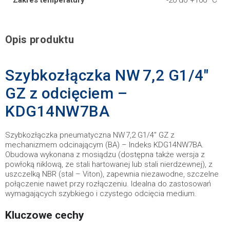
Zakres temperatury
-20 do +100 °C
Opis produktu
Szybkozłączka NW 7,2 G1/4"
GZ z odcięciem –
KDG14NW7BA
Szybkozłączka pneumatyczna NW 7,2 G1/4" GZ z
mechanizmem odcinającym (BA) – Indeks KDG14NW7BA.
Obudowa wykonana z mosiądzu (dostępna także wersja z
powłoką niklową, ze stali hartowanej lub stali nierdzewnej), z
uszczelką NBR (stal – Viton), zapewnia niezawodne, szczelne
połączenie nawet przy rozłączeniu. Idealna do zastosowań
wymagających szybkiego i czystego odcięcia medium.
Kluczowe cechy