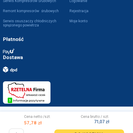
Serwis Kompresorów Śrubowych
Logowanie
Remont kompresorów śrubowych
Rejestracja
Serwis osuszaczy chłodniczych
Moje konto
sprężonego powietrza
Płatność
Dostawa
Projekt i wykonanie z
przez
WebVIST
Cena netto /szt.
Cena brutto / szt.
71,07 zł
57,78 zł