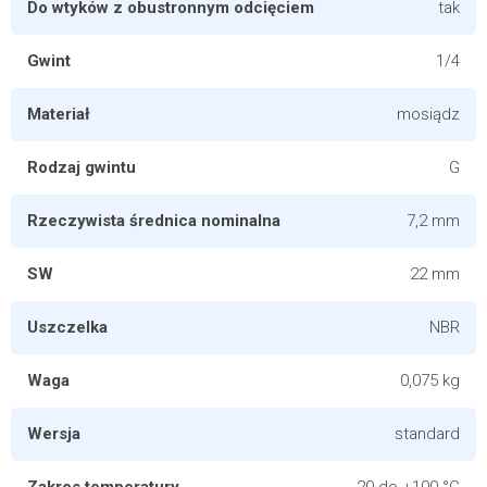
Do wtyków z obustronnym odcięciem
tak
Gwint
1/4
Materiał
mosiądz
Rodzaj gwintu
G
Rzeczywista średnica nominalna
7,2 mm
SW
22 mm
Uszczelka
NBR
Waga
0,075 kg
Wersja
standard