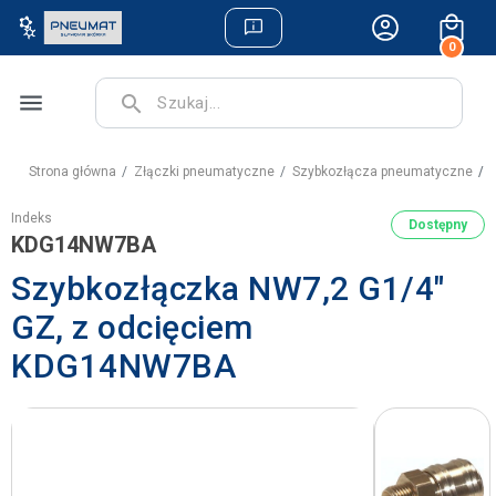
0
menu
search
Strona główna
Złączki pneumatyczne
Szybkozłącza pneumatyczne
S
Indeks
Dostępny
KDG14NW7BA
Szybkozłączka NW7,2 G1/4"
GZ, z odcięciem
KDG14NW7BA