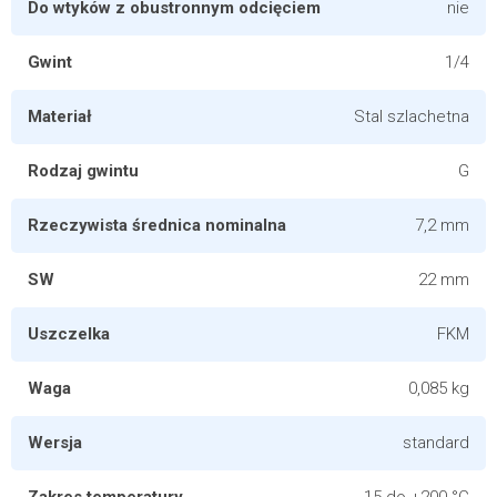
Do wtyków z obustronnym odcięciem
nie
Gwint
1/4
Materiał
Stal szlachetna
Rodzaj gwintu
G
Rzeczywista średnica nominalna
7,2 mm
SW
22 mm
Uszczelka
FKM
Waga
0,085 kg
Wersja
standard