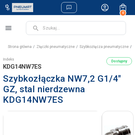
0
menu
search
Strona główna
Złączki pneumatyczne
Szybkozłącza pneumatyczne
S
Indeks
Dostępny
KDG14NW7ES
Szybkozłączka NW7,2 G1/4"
GZ, stal nierdzewna
KDG14NW7ES