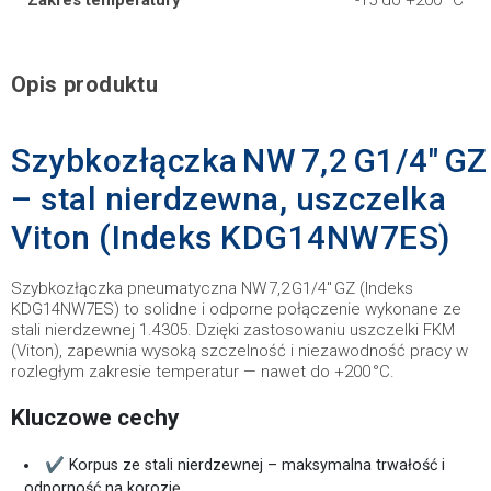
Zakres temperatury
-15 do +200 °C
Opis produktu
Szybkozłączka NW 7,2 G1/4" GZ
– stal nierdzewna, uszczelka
Viton (Indeks KDG14NW7ES)
Szybkozłączka pneumatyczna NW 7,2 G1/4" GZ (Indeks
KDG14NW7ES) to solidne i odporne połączenie wykonane ze
stali nierdzewnej 1.4305. Dzięki zastosowaniu uszczelki FKM
(Viton), zapewnia wysoką szczelność i niezawodność pracy w
rozległym zakresie temperatur — nawet do +200 °C.
Kluczowe cechy
✔ Korpus ze stali nierdzewnej – maksymalna trwałość i
odporność na korozję