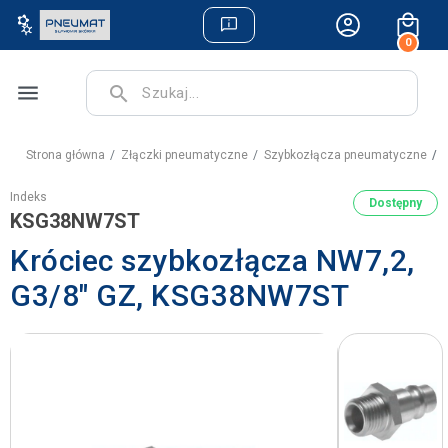
0
menu
search
Strona główna
Złączki pneumatyczne
Szybkozłącza pneumatyczne
K
Indeks
Dostępny
KSG38NW7ST
Króciec szybkozłącza NW7,2,
G3/8" GZ, KSG38NW7ST