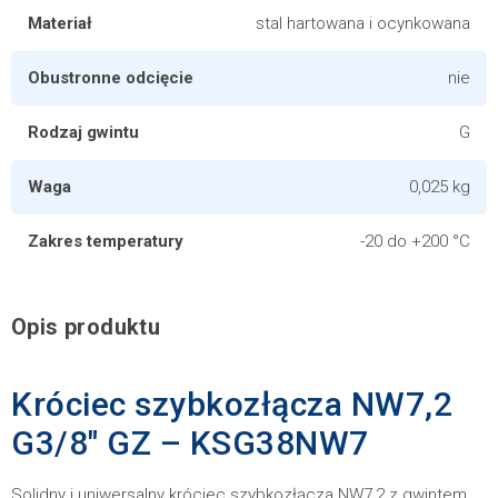
Materiał
stal hartowana i ocynkowana
Obustronne odcięcie
nie
Rodzaj gwintu
G
Waga
0,025 kg
Zakres temperatury
-20 do +200 °C
Opis produktu
Króciec szybkozłącza NW7,2
G3/8" GZ – KSG38NW7
Solidny i uniwersalny króciec szybkozłącza NW7,2 z gwintem