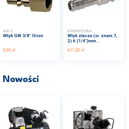
46813
KSS6NW7ESBA
Wtyk GW 3/8" Orion
Wtyk zlacza (sr. znam.7,
2) 6 (1/4")mm...
0,00 zł
611,20 zł
Nowości