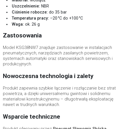
Materiał:
Mosiądz
Uszczelnienie:
NBR
Ciśnienie robocze:
do 35 bar
Temperatura pracy:
–20 °C do +100 °C
Waga:
ok. 26 g
Zastosowania
Model KSG38NW7 znajduje zastosowanie w instalacjach
pneumatycznych, narzędziach zasilanych powietrzem,
systemach automatyki oraz stanowiskach serwisowych i
produkcyjnych.
Nowoczesna technologia i zalety
Produkt zapewnia szybkie łączenie i rozłączanie bez strat
powietrza, a dzięki uniwersalnemu gwintowi i solidnemu
materiałowi konstrukcyjnemu – długotrwałą eksploatację
nawet w trudnych warunkach.
Wsparcie techniczne
Produkt oferowany przez
Pneumat Sławomir Skórka
.