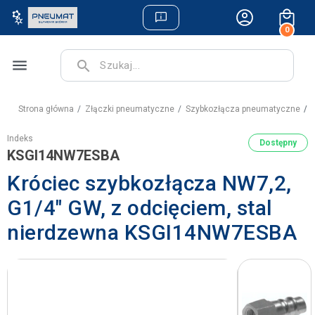
0
menu
search
Strona główna
Złączki pneumatyczne
Szybkozłącza pneumatyczne
K
Indeks
Dostępny
KSGI14NW7ESBA
Króciec szybkozłącza NW7,2,
G1/4" GW, z odcięciem, stal
nierdzewna KSGI14NW7ESBA