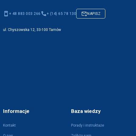
+ 48 883 003 266
+ (14) 65 78 130
NAPISZ
ul. Chyszowska 12, 33-100 Tarnów
Informacje
Baza wiedzy
Kontakt
Porady i instruktaże
O nas
Zrób to sam