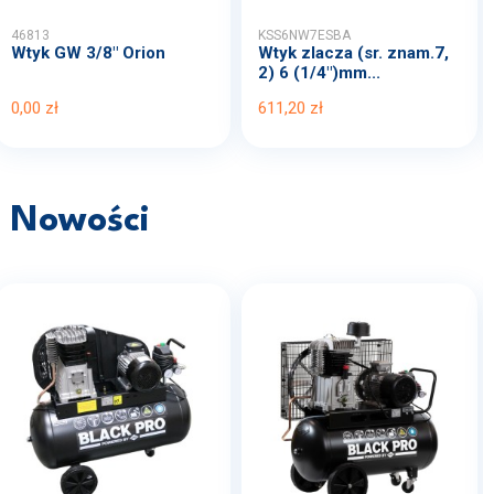
46813
KSS6NW7ESBA
Wtyk GW 3/8" Orion
Wtyk zlacza (sr. znam.7,
2) 6 (1/4")mm...
0,00 zł
611,20 zł
Nowości