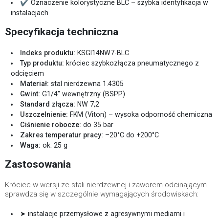
✔ Oznaczenie kolorystyczne BLC – szybka identyfikacja w
instalacjach
Specyfikacja techniczna
Indeks produktu:
KSGI14NW7-BLC
Typ produktu:
króciec szybkozłącza pneumatycznego z
odcięciem
Materiał:
stal nierdzewna 1.4305
Gwint:
G1/4" wewnętrzny (BSPP)
Standard złącza:
NW 7,2
Uszczelnienie:
FKM (Viton) – wysoka odporność chemiczna
Ciśnienie robocze:
do 35 bar
Zakres temperatur pracy:
–20°C do +200°C
Waga:
ok. 25 g
Zastosowania
Króciec w wersji ze stali nierdzewnej i zaworem odcinającym
sprawdza się w szczególnie wymagających środowiskach:
➤ instalacje przemysłowe z agresywnymi mediami i