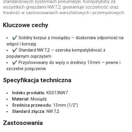
standardowych systemach pneumatyki. Kompatybilny ze
wszystkich gniazdami NW 7,2, gwarantuje szczelność oraz
trwałość w zastosowaniach warsztatowych i przemysłowych.
Kluczowe cechy
✔ Solidny korpus z mosiądzu — doskonała odporność na
wilgoć i korozję
✔ Standard NW 7,2 — szeroka kompatybilność z
popularnym osprzętem
✔ Przystosowany do węży o średnicy 13 mm — pewne i
szczelne połączenie
Specyfikacja techniczna
Indeks produktu:
KSS13NW7
Materiał:
Mosiądz
Średnica przewodu:
13 mm (1/2")
Standard złącza:
NW 7,2
Zastosowania