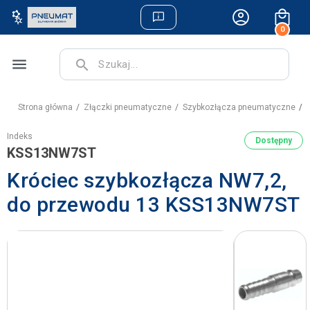
0
menu
search
Strona główna
Złączki pneumatyczne
Szybkozłącza pneumatyczne
K
Indeks
Dostępny
KSS13NW7ST
Króciec szybkozłącza NW7,2,
do przewodu 13 KSS13NW7ST