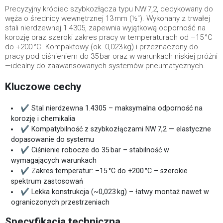
Precyzyjny króciec szybkozłącza typu NW 7,2, dedykowany do
węża o średnicy wewnętrznej 13 mm (½"). Wykonany z trwałej
stali nierdzewnej 1.4305, zapewnia wyjątkową odporność na
korozję oraz szeroki zakres pracy w temperaturach od –15 °C
do +200 °C. Kompaktowy (ok. 0,023 kg) i przeznaczony do
pracy pod ciśnieniem do 35 bar oraz w warunkach niskiej próżni
—idealny do zaawansowanych systemów pneumatycznych.
Kluczowe cechy
✔ Stal nierdzewna 1.4305 – maksymalna odporność na
korozję i chemikalia
✔ Kompatybilność z szybkozłączami NW 7,2 — elastyczne
dopasowanie do systemu
✔ Ciśnienie robocze do 35 bar – stabilność w
wymagających warunkach
✔ Zakres temperatur: –15 °C do +200 °C – szerokie
spektrum zastosowań
✔ Lekka konstrukcja (~0,023 kg) – łatwy montaż nawet w
ograniczonych przestrzeniach
Specyfikacja techniczna