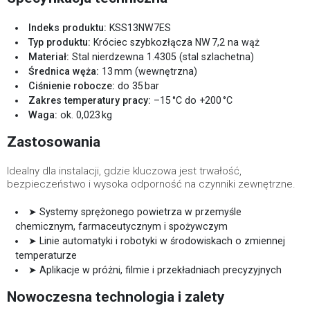
Indeks produktu:
KSS13NW7ES
Typ produktu:
Króciec szybkozłącza NW 7,2 na wąż
Materiał:
Stal nierdzewna 1.4305 (stal szlachetna)
Średnica węża:
13 mm (wewnętrzna)
Ciśnienie robocze:
do 35 bar
Zakres temperatury pracy:
–15 °C do +200 °C
Waga:
ok. 0,023 kg
Zastosowania
Idealny dla instalacji, gdzie kluczowa jest trwałość,
bezpieczeństwo i wysoka odporność na czynniki zewnętrzne.
➤ Systemy sprężonego powietrza w przemyśle
chemicznym, farmaceutycznym i spożywczym
➤ Linie automatyki i robotyki w środowiskach o zmiennej
temperaturze
➤ Aplikacje w próżni, filmie i przekładniach precyzyjnych
Nowoczesna technologia i zalety