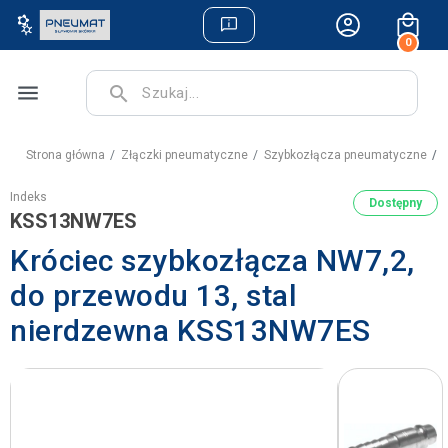
0
menu
search
Strona główna
Złączki pneumatyczne
Szybkozłącza pneumatyczne
K
Indeks
Dostępny
KSS13NW7ES
Króciec szybkozłącza NW7,2,
do przewodu 13, stal
nierdzewna KSS13NW7ES