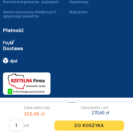
Remont kompresorów śrubowych
Rejestracja
Serwis osuszaczy chłodniczych
Moje konto
sprężonego powietrza
Płatność
Dostawa
Projekt i wykonanie z
przez
WebVIST
Cena netto /szt.
Cena brutto / szt.
270,60 zł
220,00 zł
DO KOSZYKA
szt.