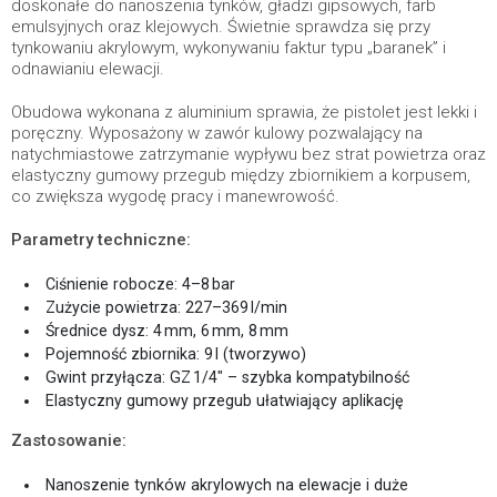
doskonałe do nanoszenia tynków, gładzi gipsowych, farb
emulsyjnych oraz klejowych. Świetnie sprawdza się przy
tynkowaniu akrylowym, wykonywaniu faktur typu „baranek” i
odnawianiu elewacji.
Obudowa wykonana z aluminium sprawia, że pistolet jest lekki i
poręczny. Wyposażony w zawór kulowy pozwalający na
natychmiastowe zatrzymanie wypływu bez strat powietrza oraz
elastyczny gumowy przegub między zbiornikiem a korpusem,
co zwiększa wygodę pracy i manewrowość.
Parametry techniczne:
Ciśnienie robocze: 4–8 bar
Zużycie powietrza: 227–369 l/min
Średnice dysz: 4 mm, 6 mm, 8 mm
Pojemność zbiornika: 9 l (tworzywo)
Gwint przyłącza: GZ 1/4″ – szybka kompatybilność
Elastyczny gumowy przegub ułatwiający aplikację
Zastosowanie:
Nanoszenie tynków akrylowych na elewacje i duże