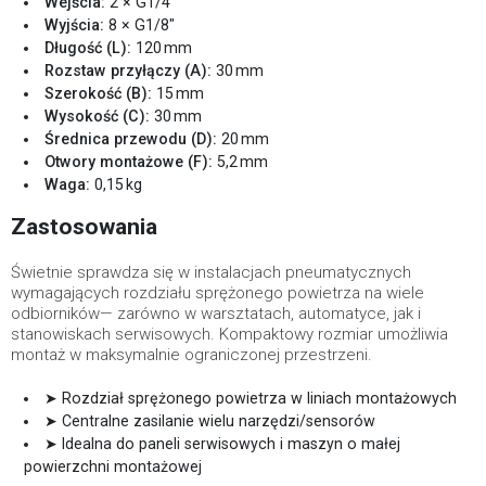
Wejścia:
2 × G1/4″
Wyjścia:
8 × G1/8″
Długość (L):
120 mm
Rozstaw przyłączy (A):
30 mm
Szerokość (B):
15 mm
Wysokość (C):
30 mm
Średnica przewodu (D):
20 mm
Otwory montażowe (F):
5,2 mm
Waga:
0,15 kg
Zastosowania
Świetnie sprawdza się w instalacjach pneumatycznych
wymagających rozdziału sprężonego powietrza na wiele
odbiorników— zarówno w warsztatach, automatyce, jak i
stanowiskach serwisowych. Kompaktowy rozmiar umożliwia
montaż w maksymalnie ograniczonej przestrzeni.
➤ Rozdział sprężonego powietrza w liniach montażowych
➤ Centralne zasilanie wielu narzędzi/sensorów
➤ Idealna do paneli serwisowych i maszyn o małej
powierzchni montażowej