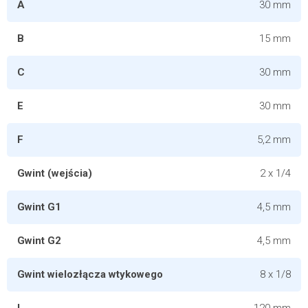
A
30 mm
B
15 mm
C
30 mm
E
30 mm
F
5,2 mm
Gwint (wejścia)
2 x 1/4
Gwint G1
4,5 mm
Gwint G2
4,5 mm
Gwint wielozłącza wtykowego
8 x 1/8