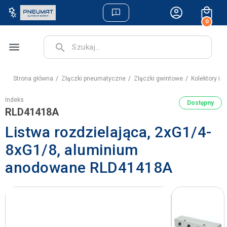
0
menu
search
Strona główna
Złączki pneumatyczne
Złączki gwintowe
Kolektory i
Indeks
Dostępny
RLD41418A
Listwa rozdzielająca, 2xG1/4-
8xG1/8, aluminium
anodowane RLD41418A