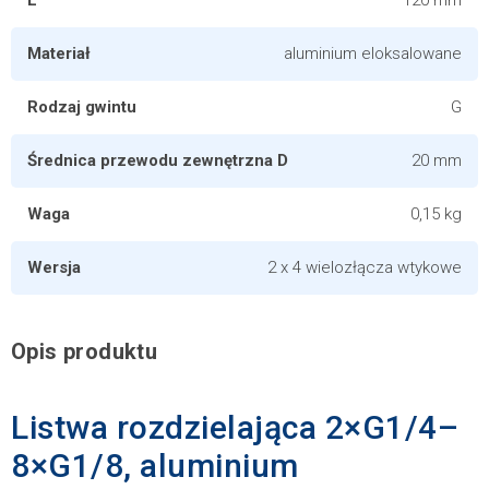
L
120 mm
Materiał
aluminium eloksalowane
Rodzaj gwintu
G
Średnica przewodu zewnętrzna D
20 mm
Waga
0,15 kg
Wersja
2 x 4 wielozłącza wtykowe
Opis produktu
Listwa rozdzielająca 2×G1/4–
8×G1/8, aluminium