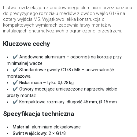
Listwa rozdzielająca z anodowanego aluminium przeznaczona
do precyzyjnego rozdziału mediów z dwóch wejść G1/8 na
cztery wyjścia M5. Wyjątkowo lekka konstrukcja o
kompaktowych wymiarach zapewnia łatwy montaż w
instalacjach pneumatycznych o ograniczonej przestrzeni.
Kluczowe cechy
✔ Anodowane aluminium – odpornoś na korozję przy
minimalnej wadze
✔ Standardowe gwinty G1/8 i M5 – uniwersalność
montażowa
✔ Niska masa – tylko 0,028 kg
✔ Otwory mocujące umieszczone naprzeciw siebie –
prosty montaż
✔ Kompaktowe rozmiary: długość 45 mm, Ø 15 mm
Specyfikacja techniczna
Materiał:
aluminium eloksalowane
Gwint wejściowy:
2 × G1/8