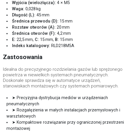
Wyjścia (wielozłącza):
4 × M5
Waga:
0,028 kg
Długość (L):
45 mm
Średnica przewodu (D):
15 mm
Rozstaw otworów (A):
20 mm
Średnica otworów (F):
4,2 mm
E:
22,5 mm,
C:
15 mm,
B:
15 mm
Indeks katalogowy:
RLD218M5A
Zastosowania
Idealna do precyzyjnego rozdzielania gazów lub sprężonego
powietrza w niewielkich systemach pneumatycznych.
Doskonale sprawdza się w automatyce urządzeń,
stanowiskach montażowych czy systemach pomiarowych.
➤ Precyzyjna dystrybucja mediów w urządzeniach
pneumatycznych
➤ Rozgałęzienia w małych instalacjach przemysłowych i
warsztatowych
➤ Kompaktowe rozwiązanie przy ograniczonej przestrzeni
montażowej