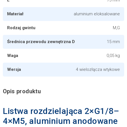
L
75 mm
Materiał
aluminium eloksalowane
Rodzaj gwintu
M,G
Średnica przewodu zewnętrzna D
15 mm
Waga
0,05 kg
Wersja
4 wielozłącza wtykowe
Opis produktu
Listwa rozdzielająca 2×G1/8–
4×M5, aluminium anodowane