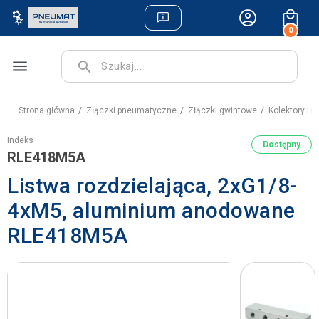
0
menu
search
Strona główna
Złączki pneumatyczne
Złączki gwintowe
Kolektory i
Indeks
Dostępny
RLE418M5A
Listwa rozdzielająca, 2xG1/8-
4xM5, aluminium anodowane
RLE418M5A