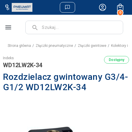
0
menu
search
Strona główna
Złączki pneumatyczne
Złączki gwintowe
Kolektory i
Indeks
Dostępny
WD12LW2K-34
Rozdzielacz gwintowany G3/4-
G1/2 WD12LW2K-34