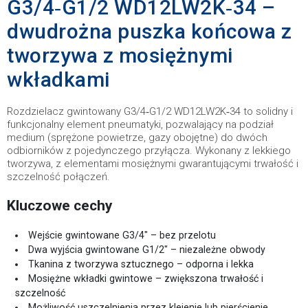
G3/4‑G1/2 WD12LW2K‑34 –
dwudrożna puszka końcowa z
tworzywa z mosiężnymi
wkładkami
Rozdzielacz gwintowany G3/4‑G1/2 WD12LW2K‑34 to solidny i
funkcjonalny element pneumatyki, pozwalający na podział
medium (sprężone powietrze, gazy obojętne) do dwóch
odbiorników z pojedynczego przyłącza. Wykonany z lekkiego
tworzywa, z elementami mosiężnymi gwarantującymi trwałość i
szczelność połączeń.
Kluczowe cechy
Wejście gwintowane G3/4″ – bez przelotu
Dwa wyjścia gwintowane G1/2″ – niezależne obwody
Tkanina z tworzywa sztucznego – odporna i lekka
Mosiężne wkładki gwintowe – zwiększona trwałość i
szczelność
Możliwość uszczelnienia przez klejenie lub pierścienie