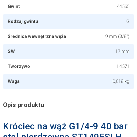
Gwint
44565
Rodzaj gwintu
G
Średnica wewnętrzna węża
9 mm (3/8")
SW
17 mm
Tworzywo
1.4571
Waga
0,018 kg
Opis produktu
Króciec na wąż G1/4-9 40 bar
stal nierdzewna ST149ESLH