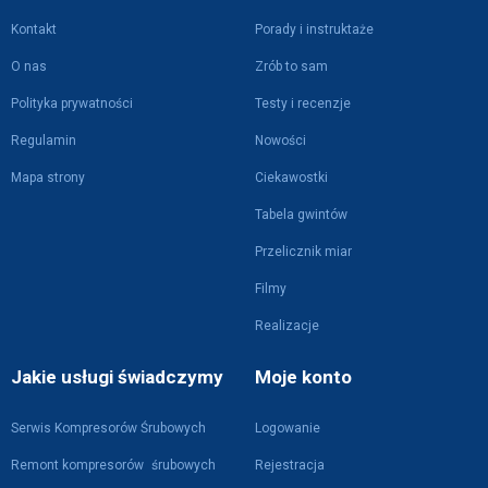
Kontakt
Porady i instruktaże
O nas
Zrób to sam
Polityka prywatności
Testy i recenzje
Regulamin
Nowości
Mapa strony
Ciekawostki
Tabela gwintów
Przelicznik miar
Filmy
Realizacje
Jakie usługi świadczymy
Moje konto
Serwis Kompresorów Śrubowych
Logowanie
Remont kompresorów śrubowych
Rejestracja