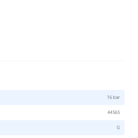
16 bar
44565
G