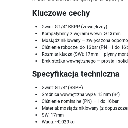
Kluczowe cechy
Gwint: G 1/4″ BSPP (zewnętrzny)
Kompatybilny z wężami wewn. Ø 13 mm
Mosiądz niklowany — zwiększona odporno
Ciśnienie robocze: do 16 bar (PN –1 do 16 
Rozmiar klucza (SW): 17 mm — płynny mon
Brak stożka wewnętrznego — prosta i solid
Specyfikacja techniczna
Gwint: G 1/4″ (BSPP)
Średnica wewnętrzna węża: 13 mm (½″)
Ciśnienie nominalne (PN): –1 do 16 bar
Materiał: mosiądz niklowany (z dopuszcze
SW: 17 mm
Waga: ~0,029 kg