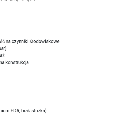
ść na czynniki środowiskowe
bar)
taż
na konstrukcja
niem FDA, brak stożka)