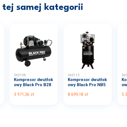
tej samej kategorii
360108
360115
36
Kompresor dwutłok
Kompresor dwutłok
Ko
owy Black Pro B28
owy Black Pro NB5
ow
00B...
11...
00
3 971,36 zł
8 699,18 zł
5 