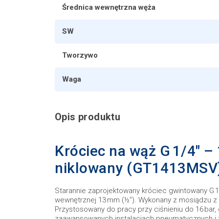
Średnica wewnętrzna węża
SW
Tworzywo
Waga
Opis produktu
Króciec na wąż G 1/4" –
niklowany (GT1413MSV
Starannie zaprojektowany króciec gwintowany G 
wewnętrznej 13 mm (½″). Wykonany z mosiądzu z wa
Przystosowany do pracy przy ciśnieniu do 16 bar
zaawansowanych instalacjach pneumatycznych i 