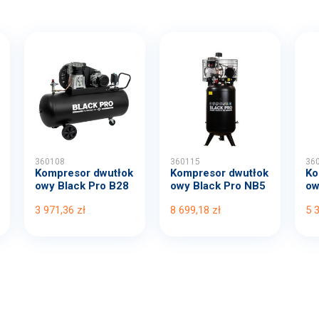
360108
360115
36
Kompresor dwutłok
Kompresor dwutłok
Ko
owy Black Pro B28
owy Black Pro NB5
ow
00B...
11...
00
3 971,36 zł
8 699,18 zł
5 