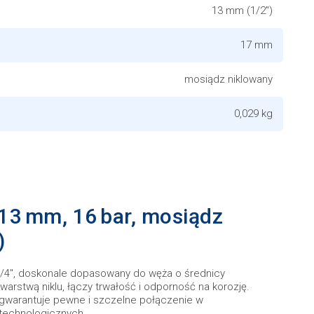
13 mm (1/2")
17 mm
mosiądz niklowany
0,029 kg
 13 mm, 16 bar, mosiądz
)
1/4", doskonale dopasowany do węża o średnicy
rstwą niklu, łączy trwałość i odporność na korozję.
, gwarantuje pewne i szczelne połączenie w
technologicznych.