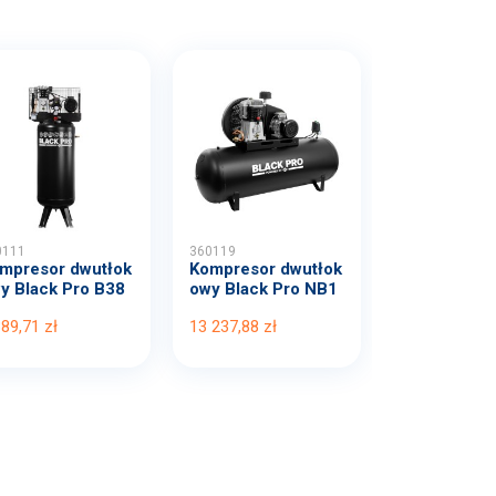
0111
360119
mpresor dwutłok
Kompresor dwutłok
y Black Pro B38
owy Black Pro NB1
B...
0 1...
389,71 zł
13 237,88 zł