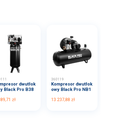
0111
360119
mpresor dwutłok
Kompresor dwutłok
y Black Pro B38
owy Black Pro NB1
B...
0 1...
389,71 zł
13 237,88 zł