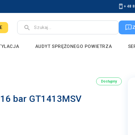
+ 48 
search
E
TYLACJA
AUDYT SPRĘŻONEGO POWIETRZA
SE
Dostępny
3 16 bar GT1413MSV