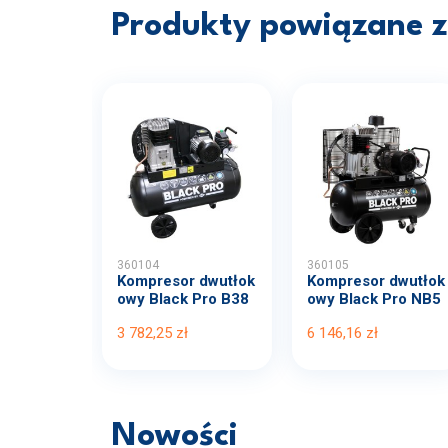
Produkty powiązane z 
360104
360105
Kompresor dwutłok
Kompresor dwutłok
owy Black Pro B38
owy Black Pro NB5
00B...
11...
3 782,25 zł
6 146,16 zł
Nowości