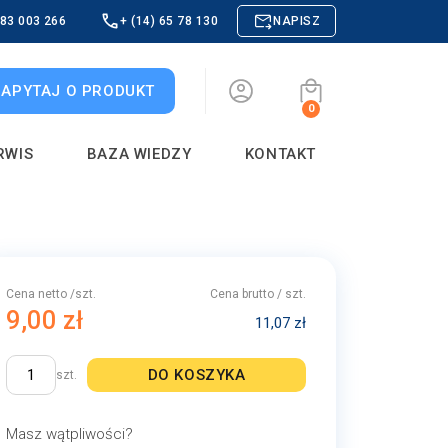
883 003 266
+ (14) 65 78 130
NAPISZ
ZAPYTAJ O PRODUKT
0
RWIS
BAZA WIEDZY
KONTAKT
Cena netto /szt.
Cena brutto / szt.
9,00 zł
11,07 zł
DO KOSZYKA
szt.
Masz wątpliwości?