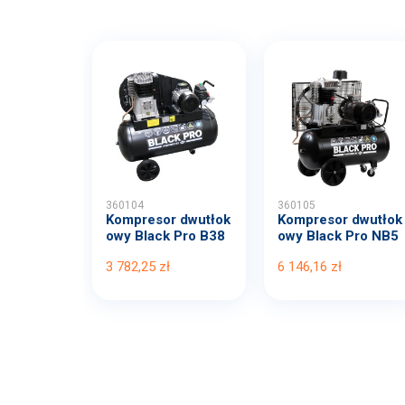
360104
360105
Kompresor dwutłok
Kompresor dwutłok
owy Black Pro B38
owy Black Pro NB5
00B...
11...
3 782,25 zł
6 146,16 zł