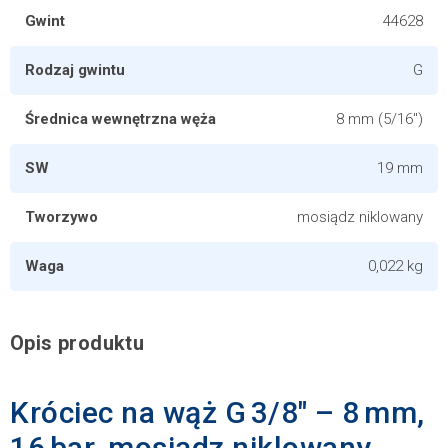
Gwint
44628
Rodzaj gwintu
G
Średnica wewnętrzna węża
8 mm (5/16")
SW
19 mm
Tworzywo
mosiądz niklowany
Waga
0,022 kg
Opis produktu
Króciec na wąż G 3/8" – 8 mm,
16 bar, mosiądz niklowany