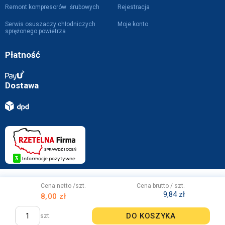
Remont kompresorów śrubowych
Rejestracja
Serwis osuszaczy chłodniczych
Moje konto
sprężonego powietrza
Płatność
Dostawa
Projekt i wykonanie z
przez
WebVIST
Cena netto /szt.
Cena brutto / szt.
9,84 zł
8,00 zł
DO KOSZYKA
szt.