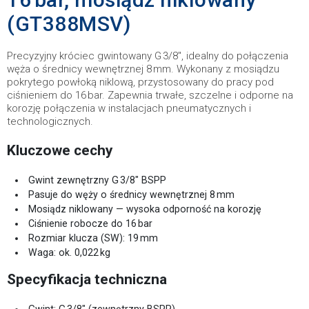
(GT388MSV)
Precyzyjny króciec gwintowany G 3/8″, idealny do połączenia
węża o średnicy wewnętrznej 8 mm. Wykonany z mosiądzu
pokrytego powłoką niklową, przystosowany do pracy pod
ciśnieniem do 16 bar. Zapewnia trwałe, szczelne i odporne na
korozję połączenia w instalacjach pneumatycznych i
technologicznych.
Kluczowe cechy
Gwint zewnętrzny G 3/8″ BSPP
Pasuje do węży o średnicy wewnętrznej 8 mm
Mosiądz niklowany — wysoka odporność na korozję
Ciśnienie robocze do 16 bar
Rozmiar klucza (SW): 19 mm
Waga: ok. 0,022 kg
Specyfikacja techniczna