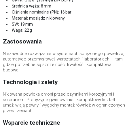
Gwint: G 3/8″ (zewnętrzny BSPP)
Średnica węża: 8 mm
Ciśnienie nominalne (PN): 16 bar
Materiał: mosiądz niklowany
SW: 19 mm
Waga: 22 g
Zastosowania
Niezawodne rozwiązanie w systemach sprężonego powietrza,
automatyce przemysłowej, warsztatach i laboratoriach — tam,
gdzie potrzebne są szczelność, trwałość i kompaktowa
budowa.
Technologia i zalety
Niklowana powłoka chroni przed czynnikami korozyjnymi i
ścieraniem. Precyzyjne gwintowanie i kompaktowy kształt
umożliwiają pewny i wygodny montaż również w ograniczonych
przestrzeniach.
Wsparcie techniczne