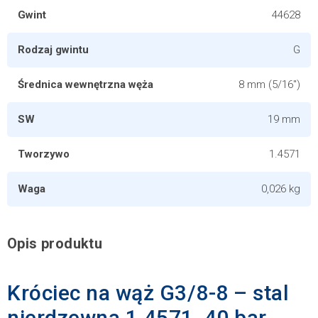
Gwint
44628
Rodzaj gwintu
G
Średnica wewnętrzna węża
8 mm (5/16")
SW
19 mm
Tworzywo
1.4571
Waga
0,026 kg
Opis produktu
Króciec na wąż G3/8-8 – stal
nierdzewna 1.4571, 40 bar