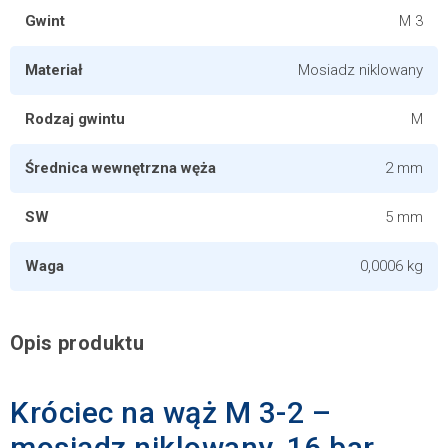
Gwint
M 3
Materiał
Mosiadz niklowany
Rodzaj gwintu
M
Średnica wewnętrzna węża
2 mm
SW
5 mm
Waga
0,0006 kg
Opis produktu
Króciec na wąż M 3-2 –
mosiądz niklowany, 16 bar