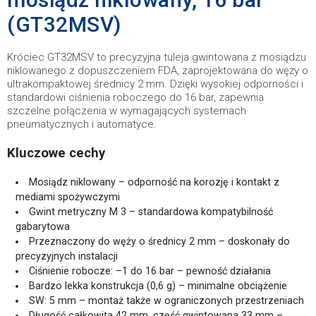
(GT32MSV)
Króciec GT32MSV to precyzyjna tuleja gwintowana z mosiądzu
niklowanego z dopuszczeniem FDA, zaprojektowana do węży o
ultrakompaktowej średnicy 2 mm. Dzięki wysokiej odporności i
standardowi ciśnienia roboczego do 16 bar, zapewnia
szczelne połączenia w wymagających systemach
pneumatycznych i automatyce.
Kluczowe cechy
Mosiądz niklowany – odporność na korozję i kontakt z
mediami spożywczymi
Gwint metryczny M 3 – standardowa kompatybilność
gabarytowa
Przeznaczony do węży o średnicy 2 mm – doskonały do
precyzyjnych instalacji
Ciśnienie robocze: –1 do 16 bar – pewność działania
Bardzo lekka konstrukcja (0,6 g) – minimalne obciążenie
SW: 5 mm – montaż także w ograniczonych przestrzeniach
Długość całkowita 42 mm, część gwintowana 33 mm –