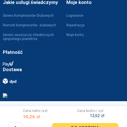
Jakie usługi świadczymy
Moje konto
Serwis Kompresorów Śrubowych
Logowanie
Remont kompresorów śrubowych
Rejestracja
Serwis osuszaczy chłodniczych
Moje konto
sprężonego powietrza
Płatność
Dostawa
Projekt i wykonanie z
przez
WebVIST
Cena netto /szt.
Cena brutto / szt.
12,62 zł
10,26 zł