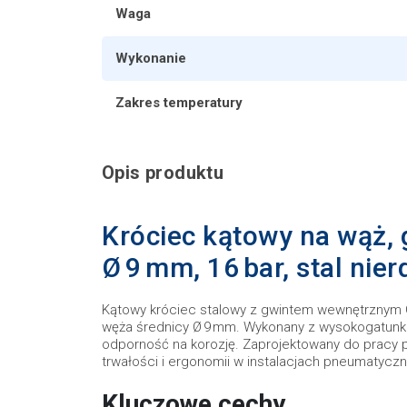
Waga
Wykonanie
Zakres temperatury
Opis produktu
Króciec kątowy na wąż, 
Ø 9 mm, 16 bar, stal nie
Kątowy króciec stalowy z gwintem wewnętrznym 
węża średnicy Ø 9 mm. Wykonany z wysokogatunkow
odporność na korozję. Zaprojektowany do pracy p
trwałości i ergonomii w instalacjach pneumatyczn
Kluczowe cechy