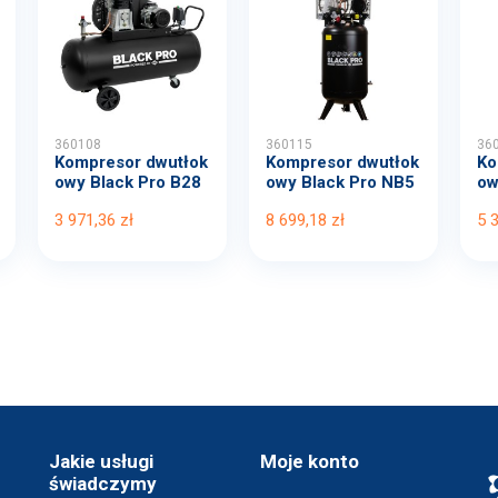
360108
360115
36
Kompresor dwutłok
Kompresor dwutłok
Ko
owy Black Pro B28
owy Black Pro NB5
ow
00B...
11...
00
3 971,36 zł
8 699,18 zł
5 
Jakie usługi
Moje konto
świadczymy