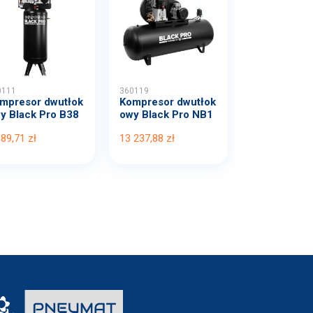
0111
360119
mpresor dwutłok
Kompresor dwutłok
y Black Pro B38
owy Black Pro NB1
B...
0 1...
389,71 zł
13 237,88 zł