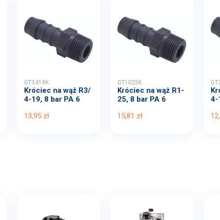
GT3419K
GT1025K
GT
Króciec na wąż R3/
Króciec na wąż R1-
Kr
4-19, 8 bar PA 6
25, 8 bar PA 6
4-
13,95 zł
15,81 zł
12