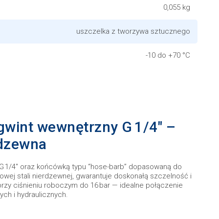
0,055 kg
uszczelka z tworzywa sztucznego
-10 do +70 °C
gwint wewnętrzny G 1/4″ –
rdzewna
G 1/4″ oraz końcówką typu “hose-barb” dopasowaną do
ej stali nierdzewnej, gwarantuje doskonałą szczelność i
rzy ciśnieniu roboczym do 16 bar — idealne połączenie
ych i hydraulicznych.