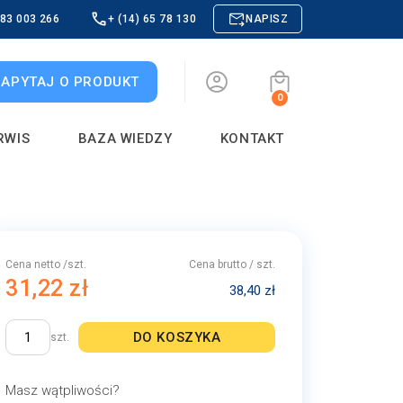
883 003 266
+ (14) 65 78 130
NAPISZ
ZAPYTAJ O PRODUKT
0
RWIS
BAZA WIEDZY
KONTAKT
Cena netto /szt.
Cena brutto / szt.
31,22 zł
38,40 zł
DO KOSZYKA
szt.
Masz wątpliwości?