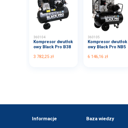
360104
360105
Kompresor dwutłok
Kompresor dwutłok
owy Black Pro B38
owy Black Pro NB5
00B...
11...
3 782,25 zł
6 146,16 zł
Informacje
Baza wiedzy