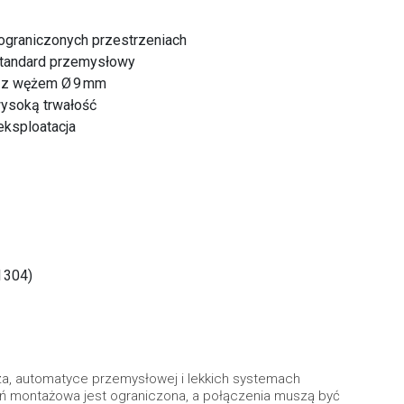
ograniczonych przestrzeniach
standard przemysłowy
e z wężem Ø 9 mm
wysoką trwałość
eksploatacja
I 304)
za, automatyce przemysłowej i lekkich systemach
eń montażowa jest ograniczona, a połączenia muszą być