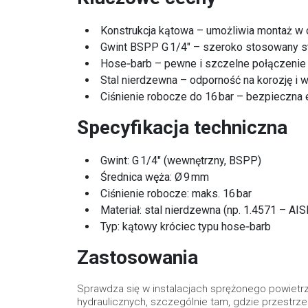
Konstrukcja kątowa – umożliwia montaż w 
Gwint BSPP G 1/4″ – szeroko stosowany 
Hose‑barb – pewne i szczelne połączeni
Stal nierdzewna – odporność na korozję i 
Ciśnienie robocze do 16 bar – bezpieczna 
Specyfikacja techniczna
Gwint: G 1/4″ (wewnętrzny, BSPP)
Średnica węża: Ø 9 mm
Ciśnienie robocze: maks. 16 bar
Materiał: stal nierdzewna (np. 1.4571 – AIS
Typ: kątowy króciec typu hose‑barb
Zastosowania
Sprawdza się w instalacjach sprężonego powietr
hydraulicznych, szczególnie tam, gdzie przestrz