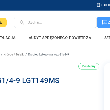
+ 48 
search
E
TYLACJA
AUDYT SPRĘŻONEGO POWIETRZA
SE
Króćce / Tulejki
Króciec kątowy na wąż G1/4-9
Dostępny
 G1/4-9 LGT149MS