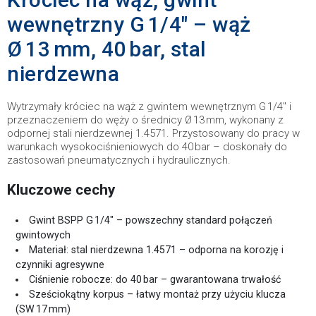
wewnętrzny G 1/4" – wąż
Ø 13 mm, 40 bar, stal
nierdzewna
Wytrzymały króciec na wąż z gwintem wewnętrznym G 1/4" i
przeznaczeniem do węży o średnicy Ø 13 mm, wykonany z
odpornej stali nierdzewnej 1.4571. Przystosowany do pracy w
warunkach wysokociśnieniowych do 40 bar – doskonały do
zastosowań pneumatycznych i hydraulicznych.
Kluczowe cechy
Gwint BSPP G 1/4" – powszechny standard połączeń
gwintowych
Materiał: stal nierdzewna 1.4571 – odporna na korozję i
czynniki agresywne
Ciśnienie robocze: do 40 bar – gwarantowana trwałość
Sześciokątny korpus – łatwy montaż przy użyciu klucza
(SW 17 mm)