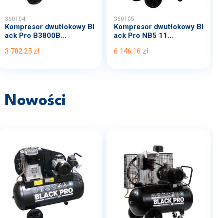
360104
360105
Kompresor dwutłokowy Bl
Kompresor dwutłokowy Bl
ack Pro B3800B...
ack Pro NB5 11...
3 782,25 zł
6 146,16 zł
Nowości