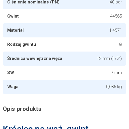
Ciśnienie nominalne (PN)
40 bar
Gwint
44565
Materiał
1.4571
Rodzaj gwintu
G
Średnica wewnętrzna węża
13 mm (1/2")
SW
17 mm
Waga
0,036 kg
Opis produktu
Króciec na wąż, gwint