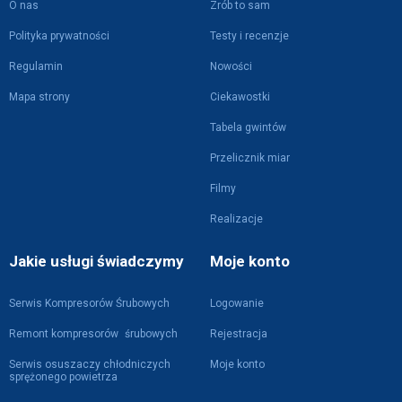
O nas
Zrób to sam
Polityka prywatności
Testy i recenzje
Regulamin
Nowości
Mapa strony
Ciekawostki
Tabela gwintów
Przelicznik miar
Filmy
Realizacje
Jakie usługi świadczymy
Moje konto
Serwis Kompresorów Śrubowych
Logowanie
Remont kompresorów śrubowych
Rejestracja
Serwis osuszaczy chłodniczych
Moje konto
sprężonego powietrza