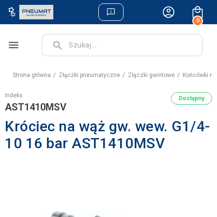
0
menu
search
Strona główna
Złączki pneumatyczne
Złączki gwintowe
Końcówki na
Indeks
Dostępny
AST1410MSV
Króciec na wąż gw. wew. G1/4-
10 16 bar AST1410MSV