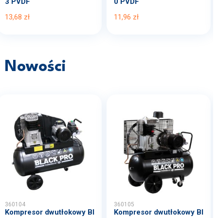
3 PVDF
0 PVDF
13,68 zł
11,96 zł
Nowości
360104
360105
Kompresor dwutłokowy Bl
Kompresor dwutłokowy Bl