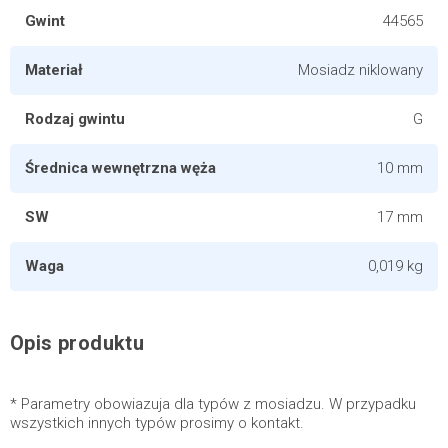
Gwint
44565
Materiał
Mosiadz niklowany
Rodzaj gwintu
G
Średnica wewnętrzna węża
10 mm
SW
17 mm
Waga
0,019 kg
Opis produktu
* Parametry obowiazuja dla typów z mosiadzu. W przypadku
wszystkich innych typów prosimy o kontakt.