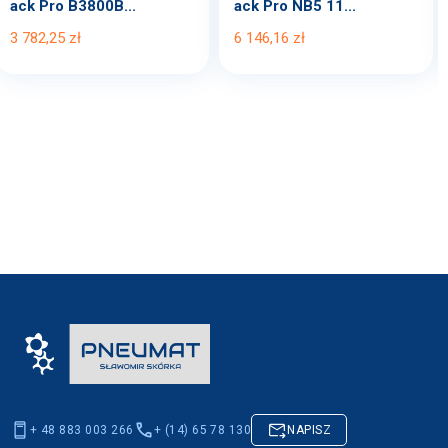
ack Pro B3800B...
ack Pro NB5 11...
3 782,25 zł
6 146,16 zł
+ 48 883 003 266
+ (14) 65 78 130
NAPISZ