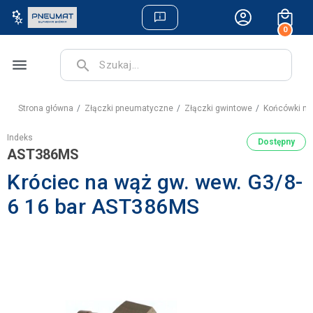
0
menu
search
Strona główna
Złączki pneumatyczne
Złączki gwintowe
Końcówki na
Indeks
Dostępny
AST386MS
Króciec na wąż gw. wew. G3/8-
6 16 bar AST386MS