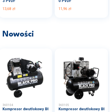
3 PVDF
0 PVDF
13,68 zł
11,96 zł
Nowości
360104
360105
Kompresor dwutłokowy Bl
Kompresor dwutłokowy Bl