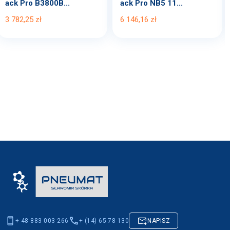
ack Pro B3800B...
ack Pro NB5 11...
3 782,25 zł
6 146,16 zł
+ 48 883 003 266
+ (14) 65 78 130
NAPISZ