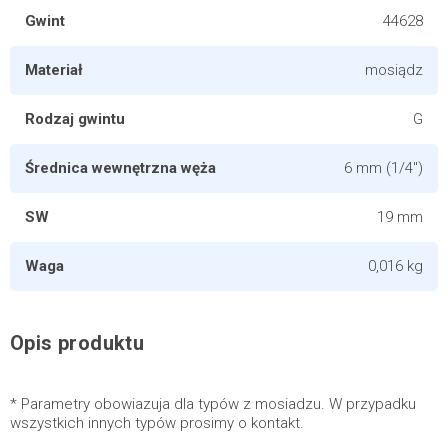
Gwint
44628
Materiał
mosiądz
Rodzaj gwintu
G
Średnica wewnętrzna węża
6 mm (1/4")
SW
19 mm
Waga
0,016 kg
Opis produktu
* Parametry obowiazuja dla typów z mosiadzu. W przypadku
wszystkich innych typów prosimy o kontakt.