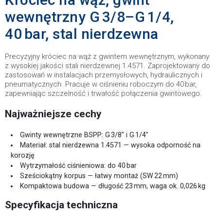
wewnętrzny G 3/8–G 1/4,
40 bar, stal nierdzewna
Precyzyjny króciec na wąż z gwintem wewnętrznym, wykonany
z wysokiej jakości stali nierdzewnej 1.4571. Zaprojektowany do
zastosowań w instalacjach przemysłowych, hydraulicznych i
pneumatycznych. Pracuje w ciśnieniu roboczym do 40 bar,
zapewniając szczelność i trwałość połączenia gwintowego.
Najważniejsze cechy
Gwinty wewnętrzne BSPP: G 3/8" i G 1/4"
Materiał: stal nierdzewna 1.4571 — wysoka odporność na
korozję
Wytrzymałość ciśnieniowa: do 40 bar
Sześciokątny korpus — łatwy montaż (SW 22 mm)
Kompaktowa budowa — długość 23 mm, waga ok. 0,026 kg
Specyfikacja techniczna