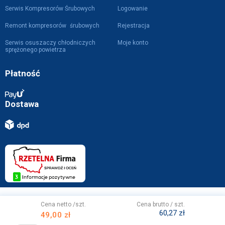
Serwis Kompresorów Śrubowych
Logowanie
Remont kompresorów śrubowych
Rejestracja
Serwis osuszaczy chłodniczych
Moje konto
sprężonego powietrza
Płatność
Dostawa
Projekt i wykonanie z
przez
WebVIST
Cena netto /szt.
Cena brutto / szt.
60,27 zł
49,00 zł