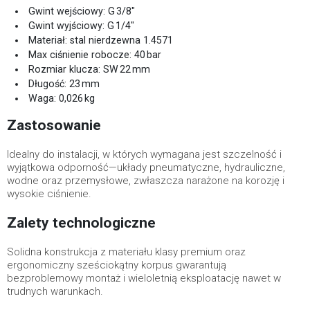
Gwint wejściowy: G 3/8"
Gwint wyjściowy: G 1/4"
Materiał: stal nierdzewna 1.4571
Max ciśnienie robocze: 40 bar
Rozmiar klucza: SW 22 mm
Długość: 23 mm
Waga: 0,026 kg
Zastosowanie
Idealny do instalacji, w których wymagana jest szczelność i
wyjątkowa odporność—układy pneumatyczne, hydrauliczne,
wodne oraz przemysłowe, zwłaszcza narażone na korozję i
wysokie ciśnienie.
Zalety technologiczne
Solidna konstrukcja z materiału klasy premium oraz
ergonomiczny sześciokątny korpus gwarantują
bezproblemowy montaż i wieloletnią eksploatację nawet w
trudnych warunkach.