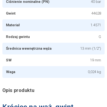
Ciśnienie nominalne (PN)
40 bar
Gwint
44628
Materiał
1.4571
Rodzaj gwintu
G
Średnica wewnętrzna węża
13 mm (1/2")
SW
19 mm
Waga
0,024 kg
Opis produktu
Króciec na wąż, gwint