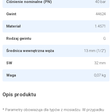
Ciśnienie nominalne (PN)
40 bar
Gwint
44624
Materiał
1.4571
Rodzaj gwintu
G
Średnica wewnętrzna węża
13 mm (1/2")
SW
32 mm
Waga
0,07 kg
Opis produktu
* Parametry obowiazuja dla typów z mosiadzu. W przypadku