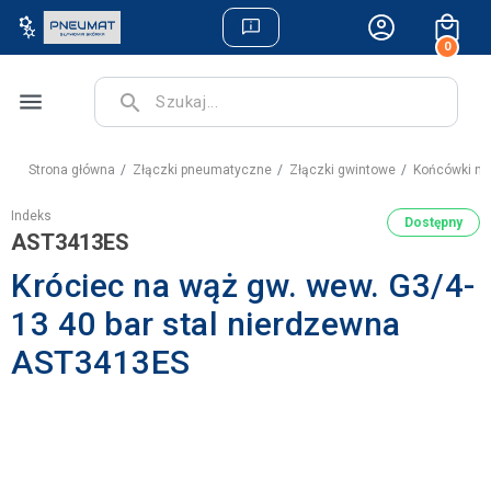
0
menu
search
Strona główna
Złączki pneumatyczne
Złączki gwintowe
Końcówki na
Indeks
Dostępny
AST3413ES
Króciec na wąż gw. wew. G3/4-
13 40 bar stal nierdzewna
AST3413ES