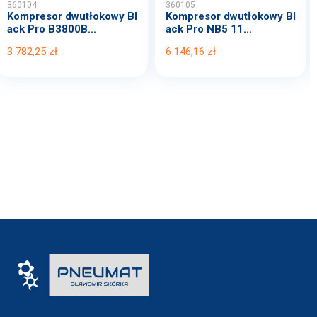
360104
360105
Kompresor dwutłokowy Bl
Kompresor dwutłokowy Bl
ack Pro B3800B...
ack Pro NB5 11...
3 782,25 zł
6 146,16 zł