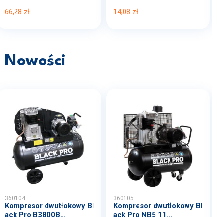
66,28 zł
14,08 zł
Nowości
360104
360105
Kompresor dwutłokowy Bl
Kompresor dwutłokowy Bl
ack Pro B3800B...
ack Pro NB5 11...