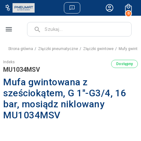
0
menu
search
Strona główna
Złączki pneumatyczne
Złączki gwintowe
Mufy gwint
Indeks
Dostępny
MU1034MSV
Mufa gwintowana z
sześciokątem, G 1"-G3/4, 16
bar, mosiądz niklowany
MU1034MSV