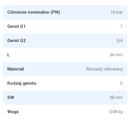
Ciśnienie nominalne (PN)
16 bar
Gwint G1
1
Gwint G2
3/4
L
34 mm
Materiał
Mosiadz niklowany
Rodzaj gwintu
G
SW
38 mm
Waga
0,08 kg